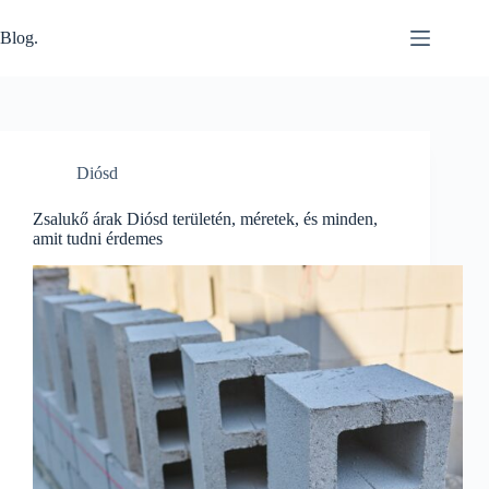
Skip
to
Blog.
content
Diósd
Zsalukő árak Diósd területén, méretek, és minden,
amit tudni érdemes