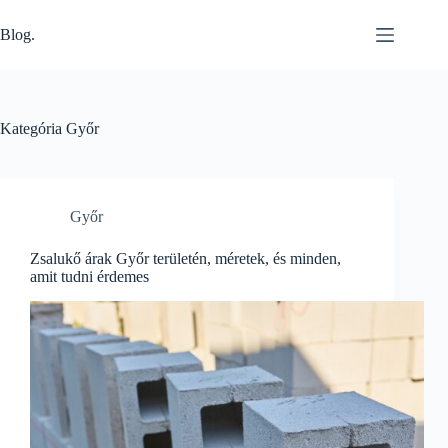
Skip
to
Blog.
content
Kategória
Győr
Győr
Zsalukő árak Győr területén, méretek, és minden,
amit tudni érdemes