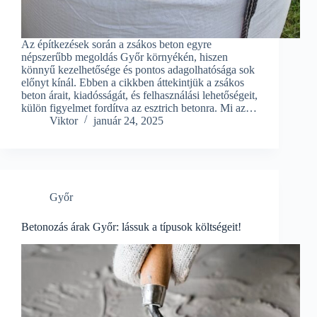
Az építkezések során a zsákos beton egyre
népszerűbb megoldás Győr környékén, hiszen
könnyű kezelhetősége és pontos adagolhatósága sok
előnyt kínál. Ebben a cikkben áttekintjük a zsákos
beton árait, kiadósságát, és felhasználási lehetőségeit,
külön figyelmet fordítva az esztrich betonra. Mi az…
Viktor
január 24, 2025
Győr
Betonozás árak Győr: lássuk a típusok költségeit!