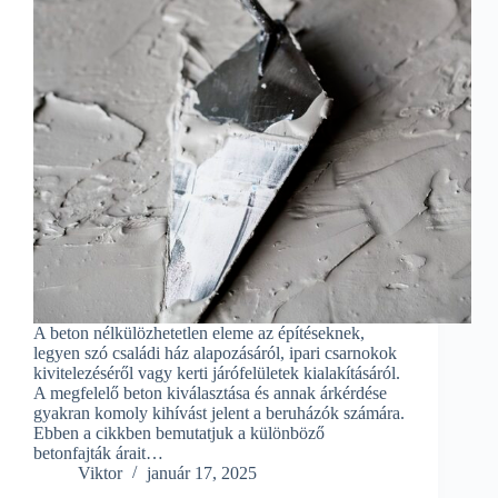
A beton nélkülözhetetlen eleme az építéseknek,
legyen szó családi ház alapozásáról, ipari csarnokok
kivitelezéséről vagy kerti járófelületek kialakításáról.
A megfelelő beton kiválasztása és annak árkérdése
gyakran komoly kihívást jelent a beruházók számára.
Ebben a cikkben bemutatjuk a különböző
betonfajták árait…
Viktor
január 17, 2025