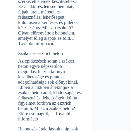
szerkezeti elemek készítéséhez.
Ez a cikk részletesen bemutatja a
fajtáit, árait, méreteit és
felhasználási lehetőségeit,
különösen a kerítések és pillérek
készítéséhez Mi az a zsalukő?
Olyan előregyártott betonelem,
amelyet főleg alapok és föld…
:
További információ
Zsalukő:
Zsákos és esztrich beton
ár,
méretek,
Az építkezések során a zsákos
és
beton egyre népszerűbb
minden,
megoldás, hiszen könnyű
amit
kezelhetősége és pontos
tudni
adagolhatósága sok előnyt kínál.
érdemes
Ebben a cikkben áttekintjük a
zsákos beton árait, kiadósságát, és
felhasználási lehetőségeit, külön
figyelmet fordítva az esztrich
betonra. Mi az a zsákos beton?
Előre csomagolt,…
További
:
információ
Zsákos
Betonozás árak: lássuk a típusok
és