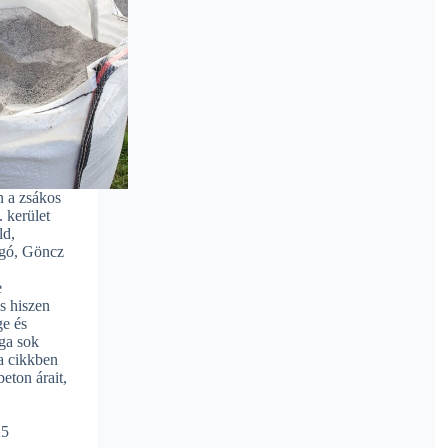
n a zsákos
 kerület
ld,
ogó, Göncz
e
s hiszen
e és
ga sok
a cikkben
beton árait,
25