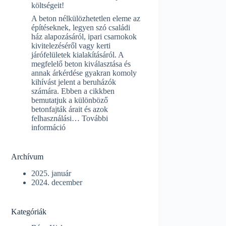
költségeit!
esztrich
beton
A beton nélkülözhetetlen eleme az
építéseknek, legyen szó családi
ház alapozásáról, ipari csarnokok
kivitelezéséről vagy kerti
járófelületek kialakításáról. A
megfelelő beton kiválasztása és
annak árkérdése gyakran komoly
kihívást jelent a beruházók
számára. Ebben a cikkben
bemutatjuk a különböző
betonfajták árait és azok
felhasználási…
További
:
információ
Betonozás
árak:
lássuk
Archívum
a
típusok
2025. január
költségeit!
2024. december
Kategóriák