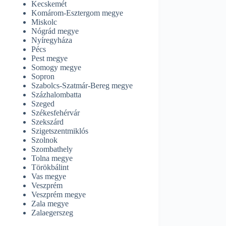
Kecskemét
Komárom-Esztergom megye
Miskolc
Nógrád megye
Nyíregyháza
Pécs
Pest megye
Somogy megye
Sopron
Szabolcs-Szatmár-Bereg megye
Százhalombatta
Szeged
Székesfehérvár
Szekszárd
Szigetszentmiklós
Szolnok
Szombathely
Tolna megye
Törökbálint
Vas megye
Veszprém
Veszprém megye
Zala megye
Zalaegerszeg