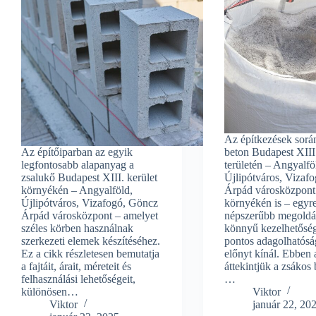
Az építkezések sorá
Az építőiparban az egyik
beton Budapest XIII.
legfontosabb alapanyag a
területén – Angyalfö
zsalukő Budapest XIII. kerület
Újlipótváros, Vizaf
környékén – Angyalföld,
Árpád városközpont
Újlipótváros, Vizafogó, Göncz
környékén is – egyr
Árpád városközpont – amelyet
népszerűbb megoldá
széles körben használnak
könnyű kezelhetőség
szerkezeti elemek készítéséhez.
pontos adagolhatósá
Ez a cikk részletesen bemutatja
előnyt kínál. Ebben 
a fajtáit, árait, méreteit és
áttekintjük a zsákos 
felhasználási lehetőségeit,
…
különösen…
Viktor
Viktor
január 22, 20