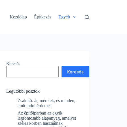
Kezdőlap
Építkezés
Egyéb
Keresés
Keresés
Legutóbbi posztok
Zsalukő: ár, méretek, és minden,
amit tudni érdemes
Az építőiparban az egyik
legfontosabb alapanyag, amelyet
széles körben használnak