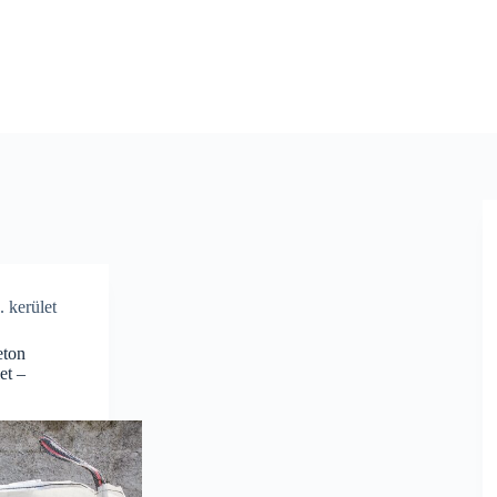
 kerület
eton
et –