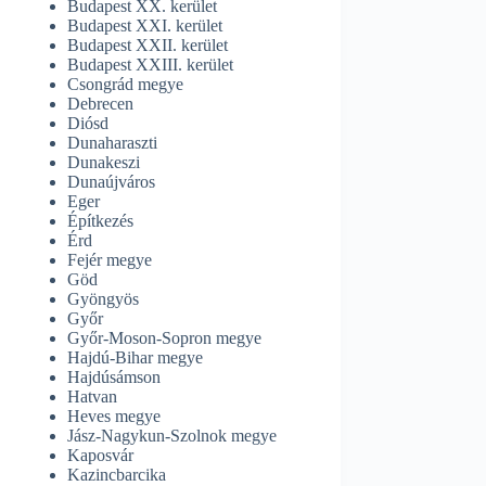
Budapest XX. kerület
Budapest XXI. kerület
Budapest XXII. kerület
Budapest XXIII. kerület
Csongrád megye
Debrecen
Diósd
Dunaharaszti
Dunakeszi
Dunaújváros
Eger
Építkezés
Érd
Fejér megye
Göd
Gyöngyös
Győr
Győr-Moson-Sopron megye
Hajdú-Bihar megye
Hajdúsámson
Hatvan
Heves megye
Jász-Nagykun-Szolnok megye
Kaposvár
Kazincbarcika