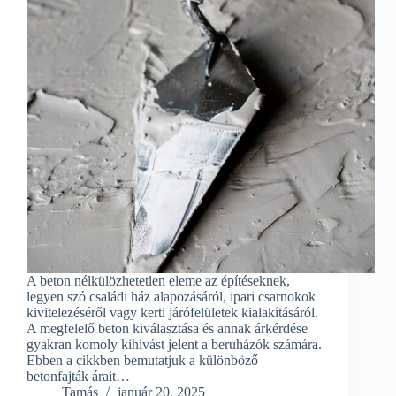
A beton nélkülözhetetlen eleme az építéseknek,
legyen szó családi ház alapozásáról, ipari csarnokok
kivitelezéséről vagy kerti járófelületek kialakításáról.
A megfelelő beton kiválasztása és annak árkérdése
gyakran komoly kihívást jelent a beruházók számára.
Ebben a cikkben bemutatjuk a különböző
betonfajták árait…
Tamás
január 20, 2025