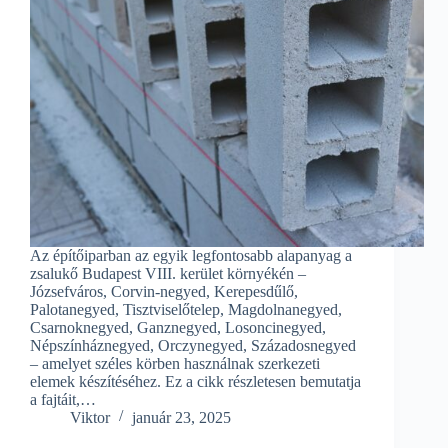
Az építőiparban az egyik legfontosabb alapanyag a
zsalukő Budapest VIII. kerület környékén –
Józsefváros, Corvin-negyed, Kerepesdűlő,
Palotanegyed, Tisztviselőtelep, Magdolnanegyed,
Csarnoknegyed, Ganznegyed, Losoncinegyed,
Népszínháznegyed, Orczynegyed, Századosnegyed
– amelyet széles körben használnak szerkezeti
elemek készítéséhez. Ez a cikk részletesen bemutatja
a fajtáit,…
Viktor
január 23, 2025