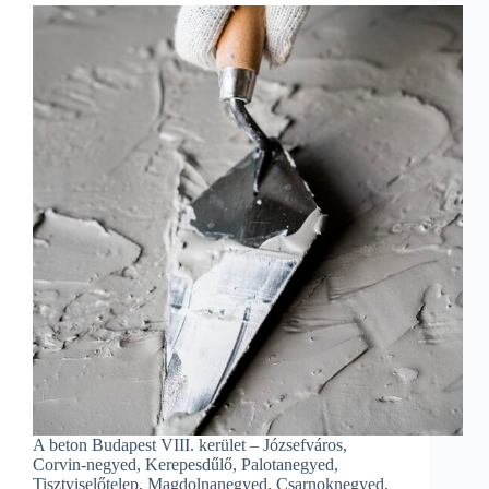
A beton Budapest VIII. kerület – Józsefváros,
Corvin-negyed, Kerepesdűlő, Palotanegyed,
Tisztviselőtelep, Magdolnanegyed, Csarnoknegyed,