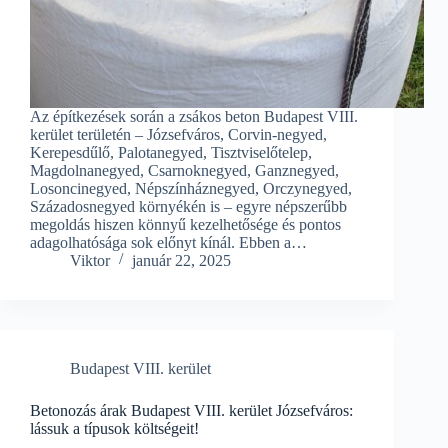
Az építkezések során a zsákos beton Budapest VIII.
kerület területén – Józsefváros, Corvin-negyed,
Kerepesdűlő, Palotanegyed, Tisztviselőtelep,
Magdolnanegyed, Csarnoknegyed, Ganznegyed,
Losoncinegyed, Népszínháznegyed, Orczynegyed,
Századosnegyed környékén is – egyre népszerűbb
megoldás hiszen könnyű kezelhetősége és pontos
adagolhatósága sok előnyt kínál. Ebben a…
Viktor
január 22, 2025
Budapest VIII. kerület
Betonozás árak Budapest VIII. kerület Józsefváros:
lássuk a típusok költségeit!