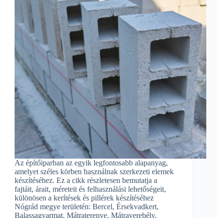
Az építőiparban az egyik legfontosabb alapanyag,
amelyet széles körben használnak szerkezeti elemek
készítéséhez. Ez a cikk részletesen bemutatja a
fajtáit, árait, méreteit és felhasználási lehetőségeit,
különösen a kerítések és pillérek készítéséhez
Nógrád megye területén: Bercel, Érsekvadkert,
Balassagyarmat, Mátraterenye, Mátraverebély,