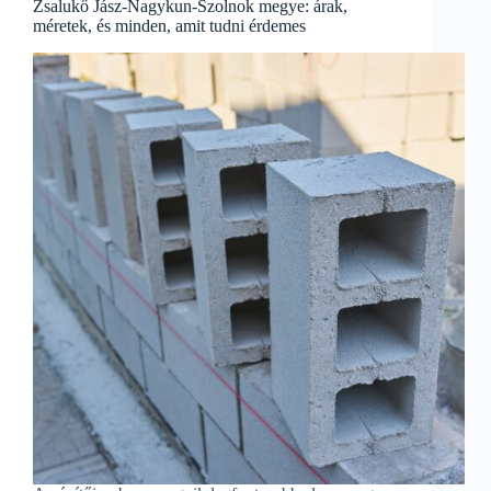
Zsalukő Jász-Nagykun-Szolnok megye: árak,
méretek, és minden, amit tudni érdemes