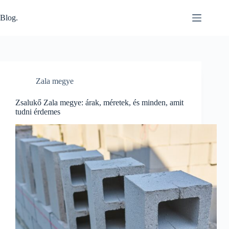
Skip
to
Blog.
content
Zala megye
Zsalukő Zala megye: árak, méretek, és minden, amit
tudni érdemes