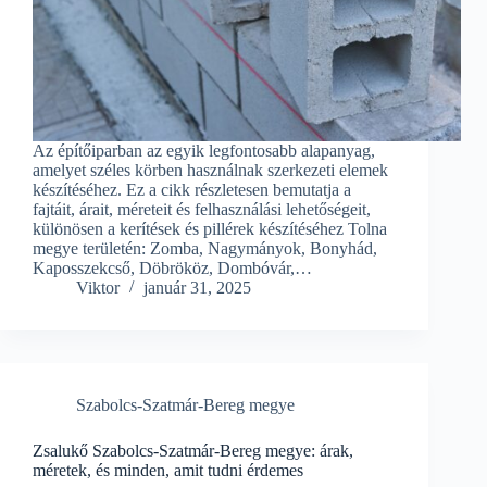
Az építőiparban az egyik legfontosabb alapanyag,
amelyet széles körben használnak szerkezeti elemek
készítéséhez. Ez a cikk részletesen bemutatja a
fajtáit, árait, méreteit és felhasználási lehetőségeit,
különösen a kerítések és pillérek készítéséhez Tolna
megye területén: Zomba, Nagymányok, Bonyhád,
Kaposszekcső, Döbrököz, Dombóvár,…
Viktor
január 31, 2025
Szabolcs-Szatmár-Bereg megye
Zsalukő Szabolcs-Szatmár-Bereg megye: árak,
méretek, és minden, amit tudni érdemes