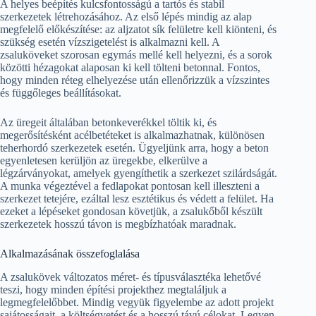
A helyes beépítés kulcsfontosságú a tartós és stabil
szerkezetek létrehozásához. Az első lépés mindig az alap
megfelelő előkészítése: az aljzatot sík felületre kell kiönteni, és
szükség esetén vízszigetelést is alkalmazni kell. A
zsaluköveket szorosan egymás mellé kell helyezni, és a sorok
közötti hézagokat alaposan ki kell tölteni betonnal. Fontos,
hogy minden réteg elhelyezése után ellenőrizzük a vízszintes
és függőleges beállításokat.
Az üregeit általában betonkeverékkel töltik ki, és
megerősítésként acélbetéteket is alkalmazhatnak, különösen
teherhordó szerkezetek esetén. Ügyeljünk arra, hogy a beton
egyenletesen kerüljön az üregekbe, elkerülve a
légzárványokat, amelyek gyengíthetik a szerkezet szilárdságát.
A munka végeztével a fedlapokat pontosan kell illeszteni a
szerkezet tetejére, ezáltal lesz esztétikus és védett a felület. Ha
ezeket a lépéseket gondosan követjük, a zsalukőből készült
szerkezetek hosszú távon is megbízhatóak maradnak.
Alkalmazásának összefoglalása
A zsalukövek változatos méret- és típusválasztéka lehetővé
teszi, hogy minden építési projekthez megtaláljuk a
legmegfelelőbbet. Mindig vegyük figyelembe az adott projekt
sajátosságait, a költségvetést és a hosszú távú célokat. Legyen