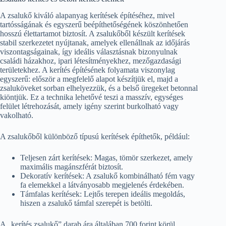
A zsalukő kiváló alapanyag kerítések építéséhez, mivel
tartósságának és egyszerű beépíthetőségének köszönhetően
hosszú élettartamot biztosít. A zsalukőből készült kerítések
stabil szerkezetet nyújtanak, amelyek ellenállnak az időjárás
viszontagságainak, így ideális választásnak bizonyulnak
családi házakhoz, ipari létesítményekhez, mezőgazdasági
területekhez. A kerítés építésének folyamata viszonylag
egyszerű: először a megfelelő alapot készítjük el, majd a
zsaluköveket sorban elhelyezzük, és a belső üregeket betonnal
kiöntjük. Ez a technika lehetővé teszi a masszív, egységes
felület létrehozását, amely igény szerint burkolható vagy
vakolható.
A zsalukőből különböző típusú kerítések építhetők, például:
Teljesen zárt kerítések: Magas, tömör szerkezet, amely
maximális magánszférát biztosít.
Dekoratív kerítések: A zsalukő kombinálható fém vagy
fa elemekkel a látványosabb megjelenés érdekében.
Támfalas kerítések: Lejtős terepen ideális megoldás,
hiszen a zsalukő támfal szerepét is betölti.
A „kerítés zsalukő” darab ára általában 700 forint körül