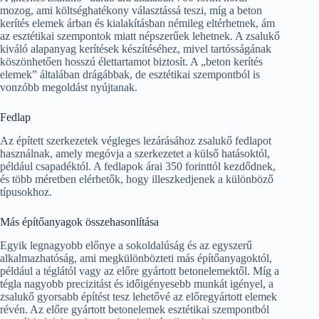
mozog, ami költséghatékony választássá teszi, míg a beton
kerítés elemek árban és kialakításban némileg eltérhetnek, ám
az esztétikai szempontok miatt népszerűek lehetnek. A zsalukő
kiváló alapanyag kerítések készítéséhez, mivel tartósságának
köszönhetően hosszú élettartamot biztosít. A „beton kerítés
elemek” általában drágábbak, de esztétikai szempontból is
vonzóbb megoldást nyújtanak.
Fedlap
Az épített szerkezetek végleges lezárásához zsalukő fedlapot
használnak, amely megóvja a szerkezetet a külső hatásoktól,
például csapadéktól. A fedlapok árai 350 forinttól kezdődnek,
és több méretben elérhetők, hogy illeszkedjenek a különböző
típusokhoz.
Más építőanyagok összehasonlítása
Egyik legnagyobb előnye a sokoldalúság és az egyszerű
alkalmazhatóság, ami megkülönbözteti más építőanyagoktól,
például a téglától vagy az előre gyártott betonelemektől. Míg a
tégla nagyobb precizitást és időigényesebb munkát igényel, a
zsalukő gyorsabb építést tesz lehetővé az előregyártott elemek
révén. Az előre gyártott betonelemek esztétikai szempontból