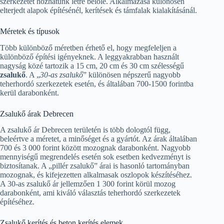
szerkezetet hozhatunk létre belőle. Alkalmazása különösen
elterjedt alapok építésénél, kerítések és támfalak kialakításánál.
Méretek és típusok
Több különböző méretben érhető el, hogy megfeleljen a
különböző építési igényeknek. A leggyakrabban használt
nagyság közé tartozik a 15 cm, 20 cm és 30 cm szélességű
zsalukő
. A „
30-as zsalukő
” különösen népszerű nagyobb
teherhordó szerkezetek esetén, és általában 700-1500 forintba
kerül darabonként.
Zsalukő árak Debrecen
A zsalukő ár Debrecen területén is több dologtól függ,
beleértve a méretet, a minőséget és a gyártót. Az árak általában
700 és 3 000 forint között mozognak darabonként. Nagyobb
mennyiségű megrendelés esetén sok esetben kedvezményt is
biztosítanak. A „pillér zsalukő” árai is hasonló tartományban
mozognak, és kifejezetten alkalmasak oszlopok készítéséhez.
A 30-as zsalukő ár jellemzően 1 300 forint körül mozog
darabonként, ami kiváló választás teherhordó szerkezetek
építéséhez.
Zsalukő kerítés és beton kerítés elemek