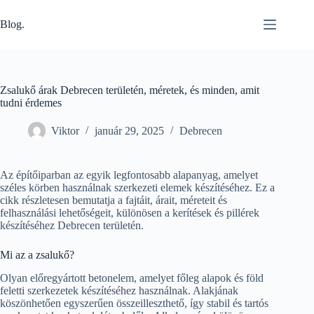
Skip
to
Blog.
content
Zsalukő árak Debrecen területén, méretek, és minden, amit
tudni érdemes
Viktor
január 29, 2025
Debrecen
Az építőiparban az egyik legfontosabb alapanyag, amelyet
széles körben használnak szerkezeti elemek készítéséhez. Ez a
cikk részletesen bemutatja a fajtáit, árait, méreteit és
felhasználási lehetőségeit, különösen a kerítések és pillérek
készítéséhez Debrecen területén.
Mi az a zsalukő?
Olyan előregyártott betonelem, amelyet főleg alapok és föld
feletti szerkezetek készítéséhez használnak. Alakjának
köszönhetően egyszerűen összeilleszthető, így stabil és tartós