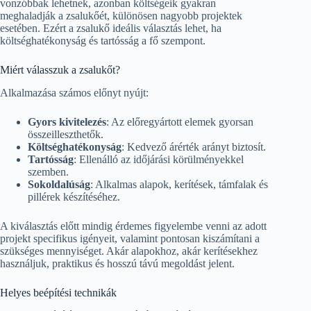
vonzóbbak lehetnek, azonban költségeik gyakran
meghaladják a zsalukőét, különösen nagyobb projektek
esetében. Ezért a zsalukő ideális választás lehet, ha
költséghatékonyság és tartósság a fő szempont.
Miért válasszuk a zsalukőt?
Alkalmazása számos előnyt nyújt:
Gyors kivitelezés
: Az előregyártott elemek gyorsan
összeilleszthetők.
Költséghatékonyság
: Kedvező árérték arányt biztosít.
Tartósság
: Ellenálló az időjárási körülményekkel
szemben.
Sokoldalúság
: Alkalmas alapok, kerítések, támfalak és
pillérek készítéséhez.
A kiválasztás előtt mindig érdemes figyelembe venni az adott
projekt specifikus igényeit, valamint pontosan kiszámítani a
szükséges mennyiséget. Akár alapokhoz, akár kerítésekhez
használjuk, praktikus és hosszú távú megoldást jelent.
Helyes beépítési technikák