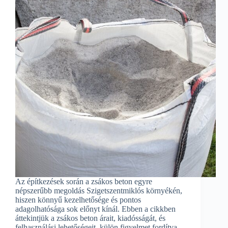
Az építkezések során a zsákos beton egyre
népszerűbb megoldás Szigetszentmiklós környékén,
hiszen könnyű kezelhetősége és pontos
adagolhatósága sok előnyt kínál. Ebben a cikkben
áttekintjük a zsákos beton árait, kiadósságát, és
felhasználási lehetőségeit, külön figyelmet fordítva