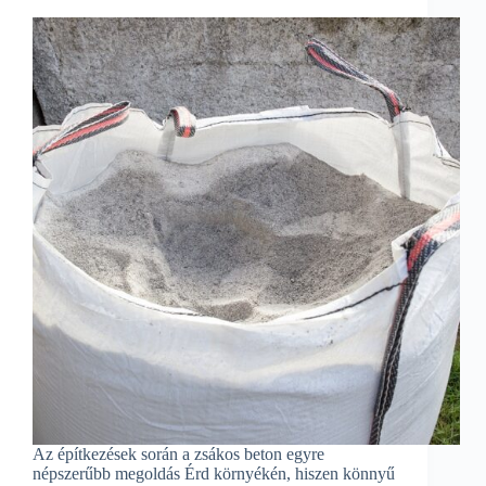
Az építkezések során a zsákos beton egyre
népszerűbb megoldás Érd környékén, hiszen könnyű