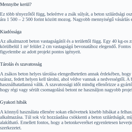
Mennyibe kerül?
Ez több tényezőtől függ, beleértve a zsák súlyát, a beton szilárdsági os
ára 1 500 – 2 500 forint között mozog. Nagyobb mennyiségű vásárlás
Kiadóssága
Az alkalmazott beton vastagságától és a területtől függ. Egy 40 kg-os 
körülbelül 1 m² felület 2 cm vastagságú bevonatához elegendő. Fonto
figyelembe az adott projekt pontos igényeit.
Tárolás és szavatosság
A zsákos beton helyes tárolása elengedhetetlen annak érdekében, hogy
száraz, fedett helyen kell tárolni, ahol védve vannak a nedvességtől. A
használhatatlanná válik. A szavatossági időt mindig ellenőrizze a gyárt
hogy régi vagy sérült csomagolású betont ne használjon nagyobb proje
Gyakori hibák
A könnyű használata ellenére sokan elkövetnek kisebb hibákat a felhas
alkalmazása. Túl sok víz hozzáadása csökkenti a beton szilárdságát, mí
alakítható. Emellett fontos, hogy a betonkeveréket egyenletesen keverje
szerkezetet.