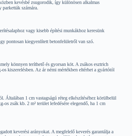
s közben kevésbé zsugorodik, így különösen alkalmas
y parketták számára.
erítésalaphoz vagy kisebb építési munkákhoz keresünk
agy pontosan kiegyenlített betonfelületről van szó.
, amely könnyen teríthető és gyorsan köt. A zsákos esztrich
-os kiszerelésben. Az ár némi mértékben eltérhet a gyártótól
l. Általában 1 cm vastagságú réteg elkészítéséhez körülbelül
g-os zsák kb. 2 m² terület lefedésére elegendő, ha 1 cm
egadott keverési arányokat. A megfelelő keverés garantálja a