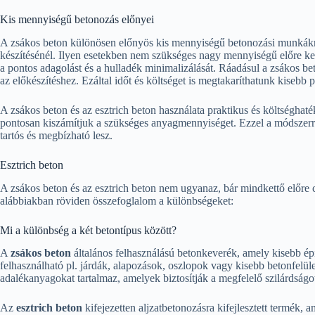
Kis mennyiségű betonozás előnyei
A zsákos beton különösen előnyös kis mennyiségű betonozási munkáknál
készítésénél. Ilyen esetekben nem szükséges nagy mennyiségű előre keve
a pontos adagolást és a hulladék minimalizálását. Ráadásul a zsákos be
az előkészítéshez. Ezáltal időt és költséget is megtakaríthatunk kisebb 
A zsákos beton és az esztrich beton használata praktikus és költséghat
pontosan kiszámítjuk a szükséges anyagmennyiséget. Ezzel a módszerr
tartós és megbízható lesz.
Esztrich beton
A zsákos beton és az esztrich beton nem ugyanaz, bár mindkettő előre
alábbiakban röviden összefoglalom a különbségeket:
Mi a különbség a két betontípus között?
A
zsákos beton
általános felhasználású betonkeverék, amely kisebb épí
felhasználható pl. járdák, alapozások, oszlopok vagy kisebb betonfelü
adalékanyagokat tartalmaz, amelyek biztosítják a megfelelő szilárdságo
Az
esztrich beton
kifejezetten aljzatbetonozásra kifejlesztett termék, a