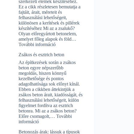
szerkezeti elemek készítéséhez.
Ez a cikk részletesen bemutatja a
fajtáit, árait, méreteit és
felhasználási lehetőségeit,
különösen a kerítések és pillérek
készítéséhez Mi az a zsalukő?
Olyan előregyártott betonelem,
amelyet főleg alapok és föld…
:
További információ
Zsalukő:
Zsákos és esztrich beton
ár,
méretek,
Az építkezések során a zsákos
és
beton egyre népszerűbb
minden,
megoldás, hiszen könnyű
amit
kezelhetősége és pontos
tudni
adagolhatósága sok előnyt kínál.
érdemes
Ebben a cikkben áttekintjük a
zsákos beton árait, kiadósságát, és
felhasználási lehetőségeit, külön
figyelmet fordítva az esztrich
betonra. Mi az a zsákos beton?
Előre csomagolt,…
További
:
információ
Zsákos
Betonozás árak: lássuk a típusok
és