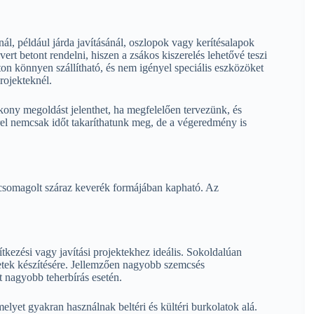
, például járda javításánál, oszlopok vagy kerítésalapok
rt betont rendelni, hiszen a zsákos kiszerelés lehetővé teszi
ton könnyen szállítható, és nem igényel speciális eszközöket
projekteknél.
ékony megoldást jelenthet, ha megfelelően tervezünk, és
el nemcsak időt takaríthatunk meg, de a végeredmény is
 csomagolt száraz keverék formájában kapható. Az
tkezési vagy javítási projektekhez ideális. Sokoldalúan
letek készítésére. Jellemzően nagyobb szemcsés
t nagyobb teherbírás esetén.
melyet gyakran használnak beltéri és kültéri burkolatok alá.