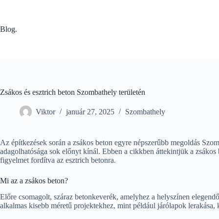
Skip
to
content
Blog.
Zsákos és esztrich beton Szombathely területén
Viktor
január 27, 2025
Szombathely
Az építkezések során a zsákos beton egyre népszerűbb megoldás Szom
adagolhatósága sok előnyt kínál. Ebben a cikkben áttekintjük a zsákos be
figyelmet fordítva az esztrich betonra.
Mi az a zsákos beton?
Előre csomagolt, száraz betonkeverék, amelyhez a helyszínen elegend
alkalmas kisebb méretű projektekhez, mint például járólapok lerakása, 