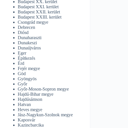
Budapest XX. kerület
Budapest XXI. kerület
Budapest XXII. kerület
Budapest XXIII. kerület
Csongrád megye
Debrecen
Diósd
Dunaharaszti
Dunakeszi
Dunaújváros
Eger
Építkezés
Érd
Fejér megye
Göd
Gyöngyös
Győr
Győr-Moson-Sopron megye
Hajdú-Bihar megye
Hajdúsámson
Hatvan
Heves megye
Jász-Nagykun-Szolnok megye
Kaposvár
Kazincbarcika