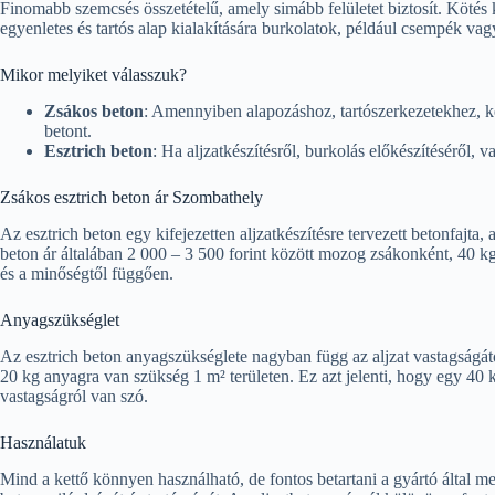
Finomabb szemcsés összetételű, amely simább felületet biztosít. Köté
egyenletes és tartós alap kialakítására burkolatok, például csempék vag
Mikor melyiket válasszuk?
Zsákos beton
: Amennyiben alapozáshoz, tartószerkezetekhez, k
betont.
Esztrich beton
: Ha aljzatkészítésről, burkolás előkészítéséről, v
Zsákos esztrich beton ár Szombathely
Az esztrich beton egy kifejezetten aljzatkészítésre tervezett betonfajta
beton ár általában 2 000 – 3 500 forint között mozog zsákonként, 40 kg
és a minőségtől függően.
Anyagszükséglet
Az esztrich beton anyagszükséglete nagyban függ az aljzat vastagságátó
20 kg anyagra van szükség 1 m² területen. Ez azt jelenti, hogy egy 40 k
vastagságról van szó.
Használatuk
Mind a kettő könnyen használható, de fontos betartani a gyártó által m