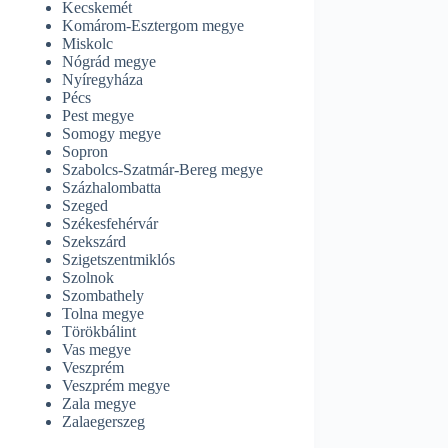
Kecskemét
Komárom-Esztergom megye
Miskolc
Nógrád megye
Nyíregyháza
Pécs
Pest megye
Somogy megye
Sopron
Szabolcs-Szatmár-Bereg megye
Százhalombatta
Szeged
Székesfehérvár
Szekszárd
Szigetszentmiklós
Szolnok
Szombathely
Tolna megye
Törökbálint
Vas megye
Veszprém
Veszprém megye
Zala megye
Zalaegerszeg