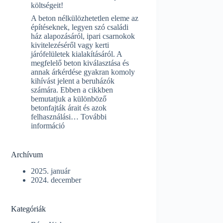
költségeit!
esztrich
beton
A beton nélkülözhetetlen eleme az
építéseknek, legyen szó családi
ház alapozásáról, ipari csarnokok
kivitelezéséről vagy kerti
járófelületek kialakításáról. A
megfelelő beton kiválasztása és
annak árkérdése gyakran komoly
kihívást jelent a beruházók
számára. Ebben a cikkben
bemutatjuk a különböző
betonfajták árait és azok
felhasználási…
További
:
információ
Betonozás
árak:
lássuk
Archívum
a
típusok
2025. január
költségeit!
2024. december
Kategóriák