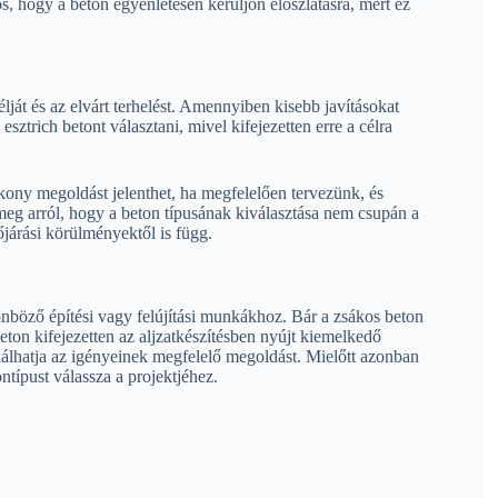
os, hogy a beton egyenletesen kerüljön eloszlatásra, mert ez
lját és az elvárt terhelést. Amennyiben kisebb javításokat
esztrich betont választani, mivel kifejezetten erre a célra
ékony megoldást jelenthet, ha megfelelően tervezünk, és
eg arról, hogy a beton típusának kiválasztása nem csupán a
járási körülményektől is függ.
lönböző építési vagy felújítási munkákhoz. Bár a zsákos beton
beton kifejezetten az aljzatkészítésben nyújt kiemelkedő
lálhatja az igényeinek megfelelő megoldást. Mielőtt azonban
ntípust válassza a projektjéhez.