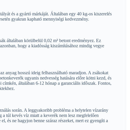
ztályát és a gyártó márkáját. Általában egy 40 kg-os kiszerelés
 esetén gyakran kapható mennyiségi kedvezmény.
zsák általában körülbelül 0,02 m³ betont eredményez. Ez
s azonban, hogy a kiadósság kiszámításához mindig vegye
 az anyag hosszú ideig felhasználható maradjon. A zsákokat
 betonkeverék ugyanis nedvesség hatására előre kötni kezd, és
ói címkén, általában 6-12 hónap a garanciális időszak. Fontos,
ktekhez.
ználás során. A leggyakoribb probléma a helytelen vízarány
g a túl kevés víz miatt a keverék nem lesz megfelelően
 el, és ne hagyjon benne száraz részeket, mert ez gyengíti a