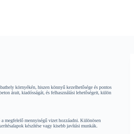
bathely környékén, hiszen könnyű kezelhetősége és pontos
ton árait, kiadósságát, és felhasználási lehetőségeit, külön
ő a megfelelő mennyiségű vizet hozzáadni. Különösen
kerítésalapok készítése vagy kisebb javítási munkák.