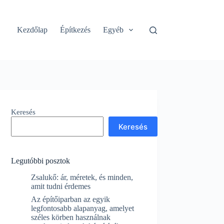
Kezdőlap
Építkezés
Egyéb
Keresés
Keresés
Legutóbbi posztok
Zsalukő: ár, méretek, és minden,
amit tudni érdemes
Az építőiparban az egyik
legfontosabb alapanyag, amelyet
széles körben használnak