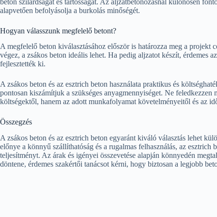
beton szilárdságát és tartósságát. Az aljzatbetonozásnál különösen font
alapvetően befolyásolja a burkolás minőségét.
Hogyan válasszunk megfelelő betont?
A megfelelő beton kiválasztásához először is határozza meg a projekt cé
végez, a zsákos beton ideális lehet. Ha pedig aljzatot készít, érdemes az 
fejlesztették ki.
A zsákos beton és az esztrich beton használata praktikus és költséghat
pontosan kiszámítjuk a szükséges anyagmennyiséget. Ne feledkezzen m
költségektől, hanem az adott munkafolyamat követelményeitől és az idő
Összegzés
A zsákos beton és az esztrich beton egyaránt kiváló választás lehet kü
előnye a könnyű szállíthatóság és a rugalmas felhasználás, az esztrich 
teljesítményt. Az árak és igényei összevetése alapján könnyedén megta
döntene, érdemes szakértői tanácsot kérni, hogy biztosan a legjobb beto