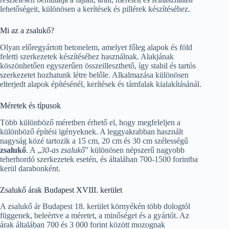
lehetőségeit, különösen a kerítések és pillérek készítéséhez.
Mi az a zsalukő?
Olyan előregyártott betonelem, amelyet főleg alapok és föld
feletti szerkezetek készítéséhez használnak. Alakjának
köszönhetően egyszerűen összeilleszthető, így stabil és tartós
szerkezetet hozhatunk létre belőle. Alkalmazása különösen
elterjedt alapok építésénél, kerítések és támfalak kialakításánál.
Méretek és típusok
Több különböző méretben érhető el, hogy megfeleljen a
különböző építési igényeknek. A leggyakrabban használt
nagyság közé tartozik a 15 cm, 20 cm és 30 cm szélességű
zsalukő
. A „
30-as zsalukő
” különösen népszerű nagyobb
teherhordó szerkezetek esetén, és általában 700-1500 forintba
kerül darabonként.
Zsalukő árak Budapest XVIII. kerület
A zsalukő ár Budapest 18. kerület környékén több dologtól
függenek, beleértve a méretet, a minőséget és a gyártót. Az
árak általában 700 és 3 000 forint között mozognak