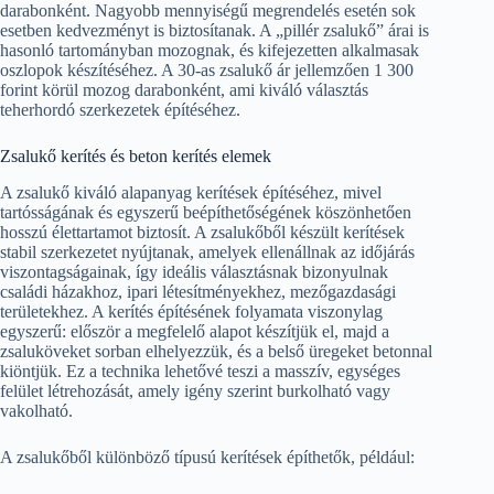
darabonként. Nagyobb mennyiségű megrendelés esetén sok
esetben kedvezményt is biztosítanak. A „pillér zsalukő” árai is
hasonló tartományban mozognak, és kifejezetten alkalmasak
oszlopok készítéséhez. A 30-as zsalukő ár jellemzően 1 300
forint körül mozog darabonként, ami kiváló választás
teherhordó szerkezetek építéséhez.
Zsalukő kerítés és beton kerítés elemek
A zsalukő kiváló alapanyag kerítések építéséhez, mivel
tartósságának és egyszerű beépíthetőségének köszönhetően
hosszú élettartamot biztosít. A zsalukőből készült kerítések
stabil szerkezetet nyújtanak, amelyek ellenállnak az időjárás
viszontagságainak, így ideális választásnak bizonyulnak
családi házakhoz, ipari létesítményekhez, mezőgazdasági
területekhez. A kerítés építésének folyamata viszonylag
egyszerű: először a megfelelő alapot készítjük el, majd a
zsaluköveket sorban elhelyezzük, és a belső üregeket betonnal
kiöntjük. Ez a technika lehetővé teszi a masszív, egységes
felület létrehozását, amely igény szerint burkolható vagy
vakolható.
A zsalukőből különböző típusú kerítések építhetők, például: