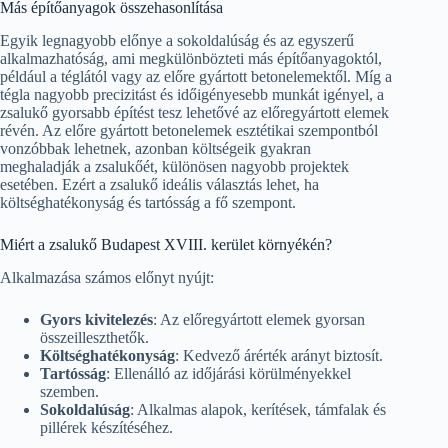
Más építőanyagok összehasonlítása
Egyik legnagyobb előnye a sokoldalúság és az egyszerű
alkalmazhatóság, ami megkülönbözteti más építőanyagoktól,
például a téglától vagy az előre gyártott betonelemektől. Míg a
tégla nagyobb precizitást és időigényesebb munkát igényel, a
zsalukő gyorsabb építést tesz lehetővé az előregyártott elemek
révén. Az előre gyártott betonelemek esztétikai szempontból
vonzóbbak lehetnek, azonban költségeik gyakran
meghaladják a zsalukőét, különösen nagyobb projektek
esetében. Ezért a zsalukő ideális választás lehet, ha
költséghatékonyság és tartósság a fő szempont.
Miért a zsalukő Budapest XVIII. kerület környékén?
Alkalmazása számos előnyt nyújt:
Gyors kivitelezés
: Az előregyártott elemek gyorsan
összeilleszthetők.
Költséghatékonyság
: Kedvező árérték arányt biztosít.
Tartósság
: Ellenálló az időjárási körülményekkel
szemben.
Sokoldalúság
: Alkalmas alapok, kerítések, támfalak és
pillérek készítéséhez.