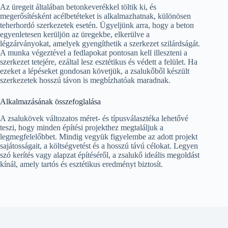
Az üregeit általában betonkeverékkel töltik ki, és
megerősítésként acélbetéteket is alkalmazhatnak, különösen
teherhordó szerkezetek esetén. Ügyeljünk arra, hogy a beton
egyenletesen kerüljön az üregekbe, elkerülve a
légzárványokat, amelyek gyengíthetik a szerkezet szilárdságát.
A munka végeztével a fedlapokat pontosan kell illeszteni a
szerkezet tetejére, ezáltal lesz esztétikus és védett a felület. Ha
ezeket a lépéseket gondosan követjük, a zsalukőből készült
szerkezetek hosszú távon is megbízhatóak maradnak.
Alkalmazásának összefoglalása
A zsalukövek változatos méret- és típusválasztéka lehetővé
teszi, hogy minden építési projekthez megtaláljuk a
legmegfelelőbbet. Mindig vegyük figyelembe az adott projekt
sajátosságait, a költségvetést és a hosszú távú célokat. Legyen
szó kerítés vagy alapzat építéséről, a zsalukő ideális megoldást
kínál, amely tartós és esztétikus eredményt biztosít.