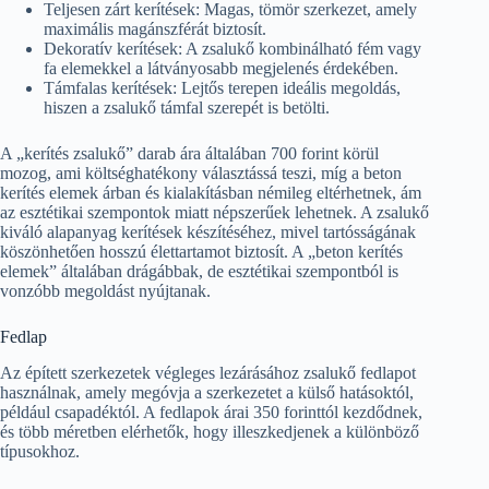
Teljesen zárt kerítések: Magas, tömör szerkezet, amely
maximális magánszférát biztosít.
Dekoratív kerítések: A zsalukő kombinálható fém vagy
fa elemekkel a látványosabb megjelenés érdekében.
Támfalas kerítések: Lejtős terepen ideális megoldás,
hiszen a zsalukő támfal szerepét is betölti.
A „kerítés zsalukő” darab ára általában 700 forint körül
mozog, ami költséghatékony választássá teszi, míg a beton
kerítés elemek árban és kialakításban némileg eltérhetnek, ám
az esztétikai szempontok miatt népszerűek lehetnek. A zsalukő
kiváló alapanyag kerítések készítéséhez, mivel tartósságának
köszönhetően hosszú élettartamot biztosít. A „beton kerítés
elemek” általában drágábbak, de esztétikai szempontból is
vonzóbb megoldást nyújtanak.
Fedlap
Az épített szerkezetek végleges lezárásához zsalukő fedlapot
használnak, amely megóvja a szerkezetet a külső hatásoktól,
például csapadéktól. A fedlapok árai 350 forinttól kezdődnek,
és több méretben elérhetők, hogy illeszkedjenek a különböző
típusokhoz.