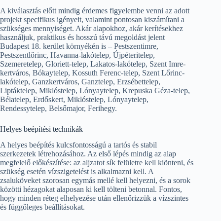
A kiválasztás előtt mindig érdemes figyelembe venni az adott
projekt specifikus igényeit, valamint pontosan kiszámítani a
szükséges mennyiséget. Akár alapokhoz, akár kerítésekhez
használjuk, praktikus és hosszú távú megoldást jelent
Budapest 18. kerület környékén is – Pestszentimre,
Pestszentlőrinc, Havanna-lakótelep, Újpéteritelep,
Szemeretelep, Gloriett-telep, Lakatos-lakótelep, Szent Imre-
kertváros, Bókaytelep, Kossuth Ferenc-telep, Szent Lőrinc-
lakótelep, Ganzkertváros, Ganztelep, Erzsébettelep,
Liptáktelep, Miklóstelep, Lónyaytelep, Krepuska Géza-telep,
Bélatelep, Erdőskert, Miklóstelep, Lónyaytelep,
Rendessytelep, Belsőmajor, Ferihegy.
Helyes beépítési technikák
A helyes beépítés kulcsfontosságú a tartós és stabil
szerkezetek létrehozásához. Az első lépés mindig az alap
megfelelő előkészítése: az aljzatot sík felületre kell kiönteni, és
szükség esetén vízszigetelést is alkalmazni kell. A
zsaluköveket szorosan egymás mellé kell helyezni, és a sorok
közötti hézagokat alaposan ki kell tölteni betonnal. Fontos,
hogy minden réteg elhelyezése után ellenőrizzük a vízszintes
és függőleges beállításokat.