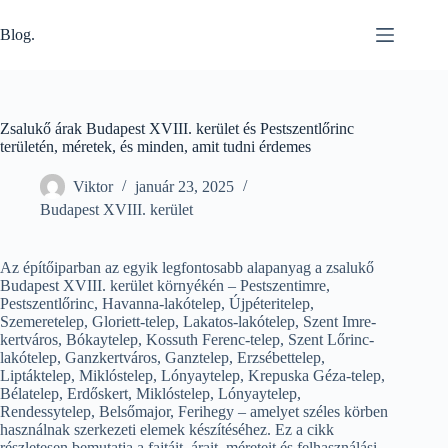
Skip
to
Blog.
content
Zsalukő árak Budapest XVIII. kerület és Pestszentlőrinc
területén, méretek, és minden, amit tudni érdemes
Viktor
január 23, 2025
Budapest XVIII. kerület
Az építőiparban az egyik legfontosabb alapanyag a zsalukő
Budapest XVIII. kerület környékén – Pestszentimre,
Pestszentlőrinc, Havanna-lakótelep, Újpéteritelep,
Szemeretelep, Gloriett-telep, Lakatos-lakótelep, Szent Imre-
kertváros, Bókaytelep, Kossuth Ferenc-telep, Szent Lőrinc-
lakótelep, Ganzkertváros, Ganztelep, Erzsébettelep,
Liptáktelep, Miklóstelep, Lónyaytelep, Krepuska Géza-telep,
Bélatelep, Erdőskert, Miklóstelep, Lónyaytelep,
Rendessytelep, Belsőmajor, Ferihegy – amelyet széles körben
használnak szerkezeti elemek készítéséhez. Ez a cikk
részletesen bemutatja a fajtáit, árait, méreteit és felhasználási