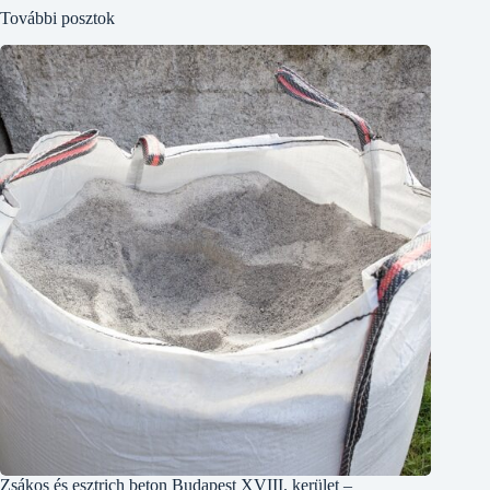
További posztok
Zsákos és esztrich beton Budapest XVIII. kerület –