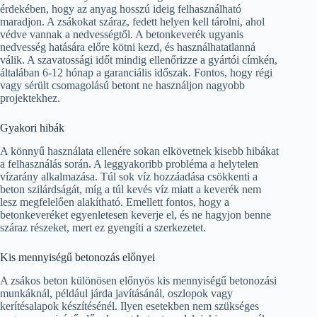
érdekében, hogy az anyag hosszú ideig felhasználható
maradjon. A zsákokat száraz, fedett helyen kell tárolni, ahol
védve vannak a nedvességtől. A betonkeverék ugyanis
nedvesség hatására előre kötni kezd, és használhatatlanná
válik. A szavatossági időt mindig ellenőrizze a gyártói címkén,
általában 6-12 hónap a garanciális időszak. Fontos, hogy régi
vagy sérült csomagolású betont ne használjon nagyobb
projektekhez.
Gyakori hibák
A könnyű használata ellenére sokan elkövetnek kisebb hibákat
a felhasználás során. A leggyakoribb probléma a helytelen
vízarány alkalmazása. Túl sok víz hozzáadása csökkenti a
beton szilárdságát, míg a túl kevés víz miatt a keverék nem
lesz megfelelően alakítható. Emellett fontos, hogy a
betonkeveréket egyenletesen keverje el, és ne hagyjon benne
száraz részeket, mert ez gyengíti a szerkezetet.
Kis mennyiségű betonozás előnyei
A zsákos beton különösen előnyös kis mennyiségű betonozási
munkáknál, például járda javításánál, oszlopok vagy
kerítésalapok készítésénél. Ilyen esetekben nem szükséges