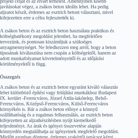
projekt célját és az elvárt terhelést. Amennyiben kisebb
javításokat végez, a zsákos beton ideális lehet. Ha pedig
aljzatot készít, érdemes az esztrich betont választani, mivel
kifejezetten erre a célra fejlesztették ki.
A zsákos beton és az esztrich beton használata praktikus és
költséghatékony megoldást jelenthet, ha megfelelően
tervezünk, és pontosan kiszámítjuk a szükséges
anyagmennyiséget. Ne feledkezzen meg arról, hogy a beton
típusának kiválasztása nem csupán a költségektől, hanem az
adott munkafolyamat követelményeitől és az időjárási
körülményektől is függ.
Összegzés
A zsákos beton és az esztrich beton egyaránt kiváló választás
lehet különböző építési vagy felújítási munkákhoz Budapest
IX. kerület -Ferencváros, József Attila-lakótelep, Belső-
Ferencváros, Középső-Ferencváros, Külső-Ferencváros
környékén is. Bár a zsákos beton előnye a könnyű
szállíthatóság és a rugalmas felhasználás, az esztrich beton
kifejezetten az aljzatkészítésben nyújt kiemelkedő
teljesítményt. Az árak és igényei összevetése alapján
könnyedén megtalálhatja az igényeinek megfelelő megoldást.
Mielőtt azonban döntene, érdemes szakértői tanácsot kérni,