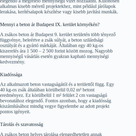
elegendő a megfelelő mennyiségű vizet hozzáadni. Különösen
alkalmas kisebb méretű projektekhez, mint például járólapok
lerakása, kerítésalapok készítése vagy kisebb javítási munkák.
Mennyi a beton ár Budapest IX. kerület környékén?
A zsákos beton ár Budapest 9. kerület területén több tényező
függvénye, beleértve a zsák súlyát, a beton szilárdsági
osztályát és a gyártó márkáját. Általában egy 40 kg-os
kiszerelés ára 1 500 – 2 500 forint között mozog. Nagyobb
mennyiségű vásárlás esetén gyakran kapható mennyiségi
kedvezmény.
Kiadóssága
Az alkalmazott beton vastagságától és a területtől függ. Egy
40 kg-os zsák általában körülbelül 0,02 m³ betont
eredményez. Ez körülbelül 1 m² felület 2 cm vastagságú
bevonatához elegendő. Fontos azonban, hogy a kiadósság
kiszámításához mindig vegye figyelembe az adott projekt
pontos igényeit.
Tárolás és szavatosság
A zsákos beton helyes tárolása elengedhetetlen annak