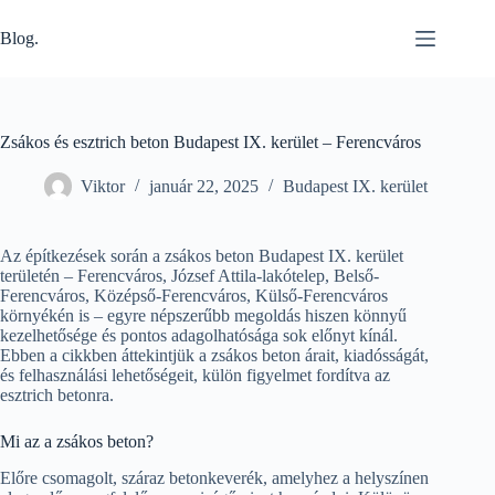
Skip
to
Blog.
content
Zsákos és esztrich beton Budapest IX. kerület – Ferencváros
Viktor
január 22, 2025
Budapest IX. kerület
Az építkezések során a zsákos beton Budapest IX. kerület
területén – Ferencváros, József Attila-lakótelep, Belső-
Ferencváros, Középső-Ferencváros, Külső-Ferencváros
környékén is – egyre népszerűbb megoldás hiszen könnyű
kezelhetősége és pontos adagolhatósága sok előnyt kínál.
Ebben a cikkben áttekintjük a zsákos beton árait, kiadósságát,
és felhasználási lehetőségeit, külön figyelmet fordítva az
esztrich betonra.
Mi az a zsákos beton?
Előre csomagolt, száraz betonkeverék, amelyhez a helyszínen