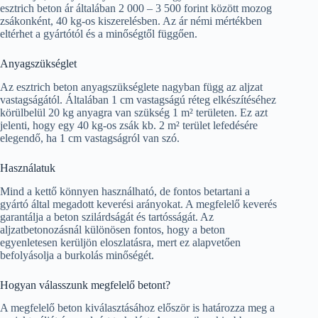
esztrich beton ár általában 2 000 – 3 500 forint között mozog
zsákonként, 40 kg-os kiszerelésben. Az ár némi mértékben
eltérhet a gyártótól és a minőségtől függően.
Anyagszükséglet
Az esztrich beton anyagszükséglete nagyban függ az aljzat
vastagságától. Általában 1 cm vastagságú réteg elkészítéséhez
körülbelül 20 kg anyagra van szükség 1 m² területen. Ez azt
jelenti, hogy egy 40 kg-os zsák kb. 2 m² terület lefedésére
elegendő, ha 1 cm vastagságról van szó.
Használatuk
Mind a kettő könnyen használható, de fontos betartani a
gyártó által megadott keverési arányokat. A megfelelő keverés
garantálja a beton szilárdságát és tartósságát. Az
aljzatbetonozásnál különösen fontos, hogy a beton
egyenletesen kerüljön eloszlatásra, mert ez alapvetően
befolyásolja a burkolás minőségét.
Hogyan válasszunk megfelelő betont?
A megfelelő beton kiválasztásához először is határozza meg a