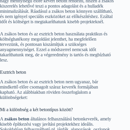
nagy mennyiségű előre kevert betont rendelni, hiszen a zsákos
kiszerelés lehetővé teszi a pontos adagolást és a hulladék
minimalizálását. Ráadásul a zsákos beton könnyen szállítható,
és nem igényel speciális eszközöket az előkészítéshez. Ezáltal
időt és költséget is megtakaríthatunk kisebb projekteknél.
A zsákos beton és az esztrich beton használata praktikus és
költséghatékony megoldást jelenthet, ha megfelelően
tervezünk, és pontosan kiszámítjuk a szükséges
anyagmennyiséget. Ezzel a módszerrel nemcsak időt
takaríthatunk meg, de a végeredmény is tartós és megbízható
lesz.
Esztrich beton
A zsákos beton és az esztrich beton nem ugyanaz, bár
mindkettő előre csomagolt száraz keverék formájában
kapható. Az alábbiakban röviden összefoglalom a
különbségeket:
Mi a különbség a két betontípus között?
A
zsákos beton
általános felhasználású betonkeverék, amely
kisebb építkezési vagy javítási projektekhez ideális.
Sokoldalúan felhasználható pl. járdák, alapozások, oszlopok