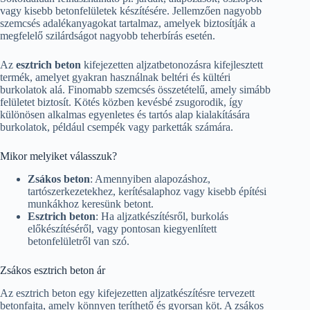
vagy kisebb betonfelületek készítésére. Jellemzően nagyobb
szemcsés adalékanyagokat tartalmaz, amelyek biztosítják a
megfelelő szilárdságot nagyobb teherbírás esetén.
Az
esztrich beton
kifejezetten aljzatbetonozásra kifejlesztett
termék, amelyet gyakran használnak beltéri és kültéri
burkolatok alá. Finomabb szemcsés összetételű, amely simább
felületet biztosít. Kötés közben kevésbé zsugorodik, így
különösen alkalmas egyenletes és tartós alap kialakítására
burkolatok, például csempék vagy parketták számára.
Mikor melyiket válasszuk?
Zsákos beton
: Amennyiben alapozáshoz,
tartószerkezetekhez, kerítésalaphoz vagy kisebb építési
munkákhoz keresünk betont.
Esztrich beton
: Ha aljzatkészítésről, burkolás
előkészítéséről, vagy pontosan kiegyenlített
betonfelületről van szó.
Zsákos esztrich beton ár
Az esztrich beton egy kifejezetten aljzatkészítésre tervezett
betonfajta, amely könnyen teríthető és gyorsan köt. A zsákos