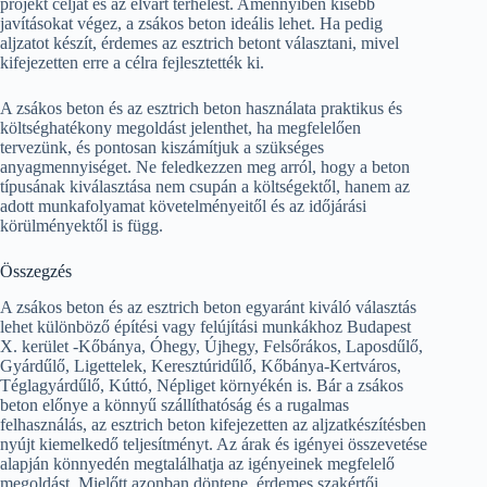
projekt célját és az elvárt terhelést. Amennyiben kisebb
javításokat végez, a zsákos beton ideális lehet. Ha pedig
aljzatot készít, érdemes az esztrich betont választani, mivel
kifejezetten erre a célra fejlesztették ki.
A zsákos beton és az esztrich beton használata praktikus és
költséghatékony megoldást jelenthet, ha megfelelően
tervezünk, és pontosan kiszámítjuk a szükséges
anyagmennyiséget. Ne feledkezzen meg arról, hogy a beton
típusának kiválasztása nem csupán a költségektől, hanem az
adott munkafolyamat követelményeitől és az időjárási
körülményektől is függ.
Összegzés
A zsákos beton és az esztrich beton egyaránt kiváló választás
lehet különböző építési vagy felújítási munkákhoz Budapest
X. kerület -Kőbánya, Óhegy, Újhegy, Felsőrákos, Laposdűlő,
Gyárdűlő, Ligettelek, Keresztúridűlő, Kőbánya-Kertváros,
Téglagyárdűlő, Kúttó, Népliget környékén is. Bár a zsákos
beton előnye a könnyű szállíthatóság és a rugalmas
felhasználás, az esztrich beton kifejezetten az aljzatkészítésben
nyújt kiemelkedő teljesítményt. Az árak és igényei összevetése
alapján könnyedén megtalálhatja az igényeinek megfelelő
megoldást. Mielőtt azonban döntene, érdemes szakértői