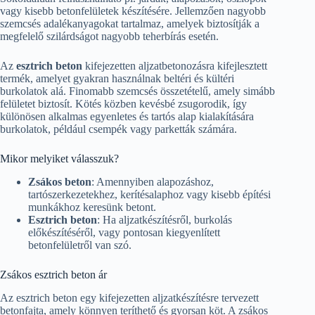
vagy kisebb betonfelületek készítésére. Jellemzően nagyobb
szemcsés adalékanyagokat tartalmaz, amelyek biztosítják a
megfelelő szilárdságot nagyobb teherbírás esetén.
Az
esztrich beton
kifejezetten aljzatbetonozásra kifejlesztett
termék, amelyet gyakran használnak beltéri és kültéri
burkolatok alá. Finomabb szemcsés összetételű, amely simább
felületet biztosít. Kötés közben kevésbé zsugorodik, így
különösen alkalmas egyenletes és tartós alap kialakítására
burkolatok, például csempék vagy parketták számára.
Mikor melyiket válasszuk?
Zsákos beton
: Amennyiben alapozáshoz,
tartószerkezetekhez, kerítésalaphoz vagy kisebb építési
munkákhoz keresünk betont.
Esztrich beton
: Ha aljzatkészítésről, burkolás
előkészítéséről, vagy pontosan kiegyenlített
betonfelületről van szó.
Zsákos esztrich beton ár
Az esztrich beton egy kifejezetten aljzatkészítésre tervezett
betonfajta, amely könnyen teríthető és gyorsan köt. A zsákos