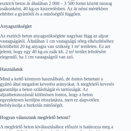
esztrich beton ár általában 2 000 – 3 500 forint között mozog
zsákonként, 40 kg-os kiszerelésben. Az ár némi mértékben
eltérhet a gyártótól és a minőségtől függően.
Anyagszükséglet
Az esztrich beton anyagszükséglete nagyban függ az aljzat
vastagságától. Általában 1 cm vastagságú réteg elkészítéséhez
körülbelül 20 kg anyagra van szükség 1 m² területen. Ez azt
jelenti, hogy egy 40 kg-os zsák kb. 2 m² terület lefedésére
elegendő, ha 1 cm vastagságról van szó.
Használatuk
Mind a kettő könnyen használható, de fontos betartani a
gyártó által megadott keverési arányokat. A megfelelő keverés
garantálja a beton szilárdságát és tartósságát. Az
aljzatbetonozásnál különösen fontos, hogy a beton
egyenletesen kerüljön eloszlatásra, mert ez alapvetően
befolyásolja a burkolás minőségét.
Hogyan válasszunk megfelelő betont?
A megfelelő beton kiválasztásához először is határozza meg a