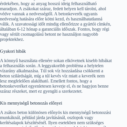
érdekében, hogy az anyag hosszú ideig felhasználható
maradjon. A zsákokat száraz, fedett helyen kell tárolni, ahol
védve vannak a nedvességtől. A betonkeverék ugyanis
nedvesség hatására előre kötni kezd, és használhatatlanná
válik. A szavatossági időt mindig ellenőrizze a gyártói címkén,
általában 6-12 hónap a garanciális időszak. Fontos, hogy régi
vagy sérült csomagolású betont ne használjon nagyobb
projektekhez.
Gyakori hibák
A könnyű használata ellenére sokan elkövetnek kisebb hibákat
a felhasználás során. A leggyakoribb probléma a helytelen
vízarány alkalmazása. Túl sok víz hozzáadása csökkenti a
beton szilárdságát, míg a túl kevés víz miatt a keverék nem
lesz megfelelően alakítható. Emellett fontos, hogy a
betonkeveréket egyenletesen keverje el, és ne hagyjon benne
száraz részeket, mert ez gyengíti a szerkezetet.
Kis mennyiségű betonozás előnyei
A zsákos beton különösen előnyös kis mennyiségű betonozási
munkáknál, például járda javításánál, oszlopok vagy
kerítésalapok készítésénél. Ilyen esetekben nem szükséges