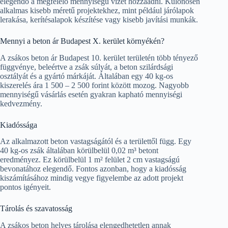
elegendő a megfelelő mennyiségű vizet hozzáadni. Különösen
alkalmas kisebb méretű projektekhez, mint például járólapok
lerakása, kerítésalapok készítése vagy kisebb javítási munkák.
Mennyi a beton ár Budapest X. kerület környékén?
A zsákos beton ár Budapest 10. kerület területén több tényező
függvénye, beleértve a zsák súlyát, a beton szilárdsági
osztályát és a gyártó márkáját. Általában egy 40 kg-os
kiszerelés ára 1 500 – 2 500 forint között mozog. Nagyobb
mennyiségű vásárlás esetén gyakran kapható mennyiségi
kedvezmény.
Kiadóssága
Az alkalmazott beton vastagságától és a területtől függ. Egy
40 kg-os zsák általában körülbelül 0,02 m³ betont
eredményez. Ez körülbelül 1 m² felület 2 cm vastagságú
bevonatához elegendő. Fontos azonban, hogy a kiadósság
kiszámításához mindig vegye figyelembe az adott projekt
pontos igényeit.
Tárolás és szavatosság
A zsákos beton helyes tárolása elengedhetetlen annak