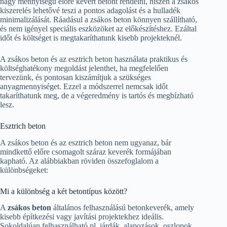
nagy mennyiségű előre kevert betont rendelni, hiszen a zsákos
kiszerelés lehetővé teszi a pontos adagolást és a hulladék
minimalizálását. Ráadásul a zsákos beton könnyen szállítható,
és nem igényel speciális eszközöket az előkészítéshez. Ezáltal
időt és költséget is megtakaríthatunk kisebb projekteknél.
A zsákos beton és az esztrich beton használata praktikus és
költséghatékony megoldást jelenthet, ha megfelelően
tervezünk, és pontosan kiszámítjuk a szükséges
anyagmennyiséget. Ezzel a módszerrel nemcsak időt
takaríthatunk meg, de a végeredmény is tartós és megbízható
lesz.
Esztrich beton
A zsákos beton és az esztrich beton nem ugyanaz, bár
mindkettő előre csomagolt száraz keverék formájában
kapható. Az alábbiakban röviden összefoglalom a
különbségeket:
Mi a különbség a két betontípus között?
A
zsákos beton
általános felhasználású betonkeverék, amely
kisebb építkezési vagy javítási projektekhez ideális.
Sokoldalúan felhasználható pl. járdák, alapozások, oszlopok