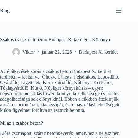
Skip
to
Blog.
content
Zsákos és esztrich beton Budapest X. kerület – Kőbánya
Viktor
január 22, 2025
Budapest X. kerület
Az építkezések során a zsákos beton Budapest X. kerület
területén – Kőbánya, Óhegy, Újhegy, Felsőrákos, Laposdűlő,
Gyárdűlő, Ligettelek, Keresztúridűlő, Kőbánya-Kertváros,
Téglagyárdűlő, Kúttó, Népliget környékén is – egyre
népszerűbb megoldás hiszen könnyű kezelhetősége és pontos
adagolhatósága sok előnyt kínál. Ebben a cikkben áttekintjük
a zsákos beton árait, kiadósságát, és felhasználási lehetőségeit,
külön figyelmet fordítva az esztrich betonra.
Mi az a zsákos beton?
Előre csomagolt, száraz betonkeverék, amelyhez a helyszínen