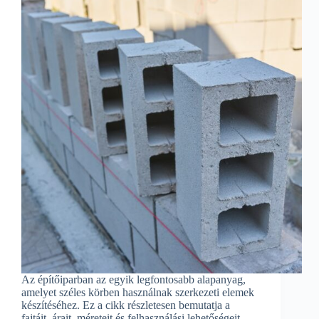
Az építőiparban az egyik legfontosabb alapanyag,
amelyet széles körben használnak szerkezeti elemek
készítéséhez. Ez a cikk részletesen bemutatja a
fajtáit, árait, méreteit és felhasználási lehetőségeit,