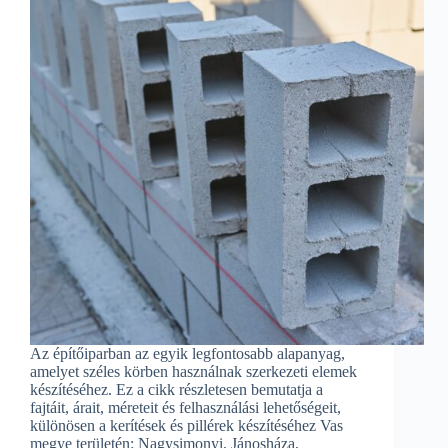
Az építőiparban az egyik legfontosabb alapanyag,
amelyet széles körben használnak szerkezeti elemek
készítéséhez. Ez a cikk részletesen bemutatja a
fajtáit, árait, méreteit és felhasználási lehetőségeit,
különösen a kerítések és pillérek készítéséhez Vas
megye területén: Nagysimonyi, Jánosháza,