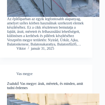
Az építőiparban az egyik legfontosabb alapanyag,
amelyet széles körben használnak szerkezeti elemek
készítéséhez. Ez a cikk részletesen bemutatja a
fajtáit, árait, méreteit és felhasználási lehetőségeit,
különösen a kerítések és pillérek készítéséhez
Veszprém megye területén: Nyirád, Úrkút, Ajka,
Balatonkenese, Balatonakarattya, Balatonfűzfő,…
Viktor
január 31, 2025
Vas megye
Zsalukő Vas megye: árak, méretek, és minden, amit
tudni érdemes