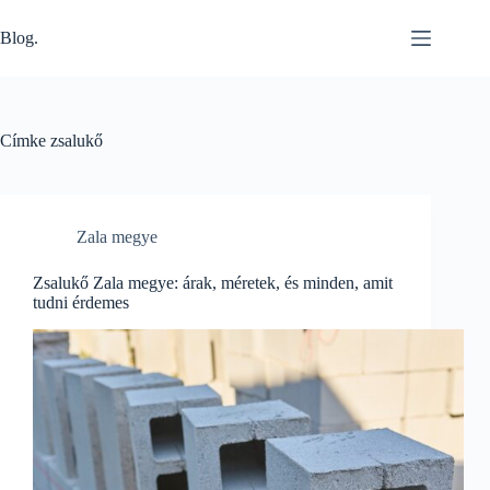
Skip
to
Blog.
content
Címke
zsalukő
Zala megye
Zsalukő Zala megye: árak, méretek, és minden, amit
tudni érdemes