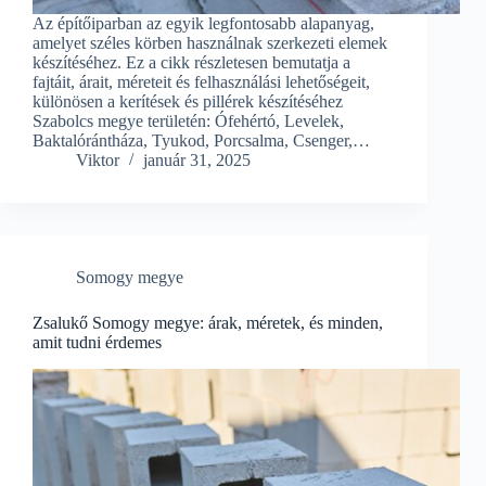
Az építőiparban az egyik legfontosabb alapanyag,
amelyet széles körben használnak szerkezeti elemek
készítéséhez. Ez a cikk részletesen bemutatja a
fajtáit, árait, méreteit és felhasználási lehetőségeit,
különösen a kerítések és pillérek készítéséhez
Szabolcs megye területén: Ófehértó, Levelek,
Baktalórántháza, Tyukod, Porcsalma, Csenger,…
Viktor
január 31, 2025
Somogy megye
Zsalukő Somogy megye: árak, méretek, és minden,
amit tudni érdemes