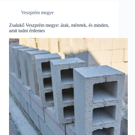
Veszprém megye
Zsalukő Veszprém megye: árak, méretek, és minden,
amit tudni érdemes