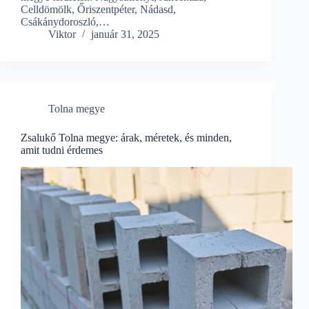
Celldömölk, Őriszentpéter, Nádasd,
Csákánydoroszló,…
Viktor
január 31, 2025
Tolna megye
Zsalukő Tolna megye: árak, méretek, és minden,
amit tudni érdemes