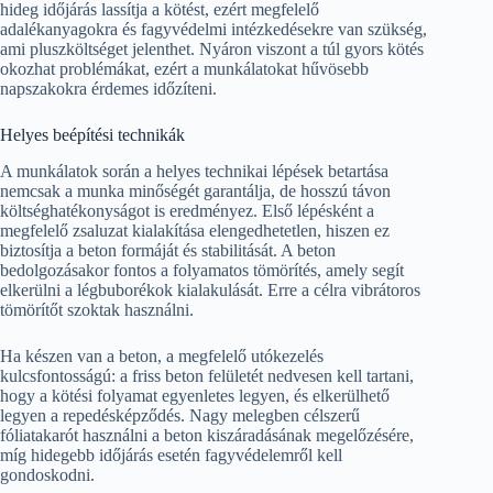
hideg időjárás lassítja a kötést, ezért megfelelő
adalékanyagokra és fagyvédelmi intézkedésekre van szükség,
ami pluszköltséget jelenthet. Nyáron viszont a túl gyors kötés
okozhat problémákat, ezért a munkálatokat hűvösebb
napszakokra érdemes időzíteni.
Helyes beépítési technikák
A munkálatok során a helyes technikai lépések betartása
nemcsak a munka minőségét garantálja, de hosszú távon
költséghatékonyságot is eredményez. Első lépésként a
megfelelő zsaluzat kialakítása elengedhetetlen, hiszen ez
biztosítja a beton formáját és stabilitását. A beton
bedolgozásakor fontos a folyamatos tömörítés, amely segít
elkerülni a légbuborékok kialakulását. Erre a célra vibrátoros
tömörítőt szoktak használni.
Ha készen van a beton, a megfelelő utókezelés
kulcsfontosságú: a friss beton felületét nedvesen kell tartani,
hogy a kötési folyamat egyenletes legyen, és elkerülhető
legyen a repedésképződés. Nagy melegben célszerű
fóliatakarót használni a beton kiszáradásának megelőzésére,
míg hidegebb időjárás esetén fagyvédelemről kell
gondoskodni.