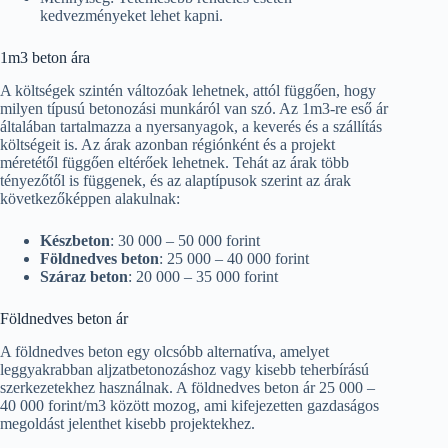
kedvezményeket lehet kapni.
1m3 beton ára
A költségek szintén változóak lehetnek, attól függően, hogy
milyen típusú betonozási munkáról van szó. Az 1m3-re eső ár
általában tartalmazza a nyersanyagok, a keverés és a szállítás
költségeit is. Az árak azonban régiónként és a projekt
méretétől függően eltérőek lehetnek. Tehát az árak több
tényezőtől is függenek, és az alaptípusok szerint az árak
következőképpen alakulnak:
Készbeton
: 30 000 – 50 000 forint
Földnedves beton
: 25 000 – 40 000 forint
Száraz beton
: 20 000 – 35 000 forint
Földnedves beton ár
A földnedves beton egy olcsóbb alternatíva, amelyet
leggyakrabban aljzatbetonozáshoz vagy kisebb teherbírású
szerkezetekhez használnak. A földnedves beton ár 25 000 –
40 000 forint/m3 között mozog, ami kifejezetten gazdaságos
megoldást jelenthet kisebb projektekhez.