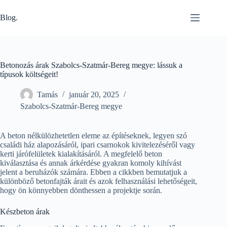
Skip
to
Blog.
content
Betonozás árak Szabolcs-Szatmár-Bereg megye: lássuk a
típusok költségeit!
Tamás
január 20, 2025
Szabolcs-Szatmár-Bereg megye
A beton nélkülözhetetlen eleme az építéseknek, legyen szó
családi ház alapozásáról, ipari csarnokok kivitelezéséről vagy
kerti járófelületek kialakításáról. A megfelelő beton
kiválasztása és annak árkérdése gyakran komoly kihívást
jelent a beruházók számára. Ebben a cikkben bemutatjuk a
különböző betonfajták árait és azok felhasználási lehetőségeit,
hogy ön könnyebben dönthessen a projektje során.
Készbeton árak