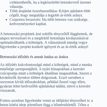
csökkenthetők, ha a legközelebbi betonkeverő üzemet
választja.
Több árajánlat összehasonlítása: Kérjen ajánlatot több
cégtől, hogy megtalálja a legjobb ár-érték arányt.
Csoportos beszerzés: Ha több betonra van szüksége,
kedvezményeket kaphat.
A betonozási projektek árai sokféle tényezőtől függhetnek, de
alapos tervezéssel és a megfelelő betonfajta kiválasztásával
optimalizálhatók a költségek. A választásnál mindig vegye
figyelembe a projekt konkrét igényeit és az ár-érték arányt!
Betonozási időzítés és annak hatása az árakra
Az időzítés kulcsfontosságú mind a költségek, mind a munka
minősége szempontjából. A nyári hónapokban a kereslet
csúcspontja miatt a költségek általában magasabbak, hiszen a
kivitelezők ilyenkor többet dolgoznak. Ezzel szemben a
szezonon kívüli időszakokban, például ősszel vagy télen,
gyakran lehet kedvezőbb ajánlatokat találni, mivel a kereslet
visszaesik.
Fontos azonban figyelembe venni az időjárási tényezőket is: a
beton kötési ideje jelentősen függ a hőmérséklettől. Télen a