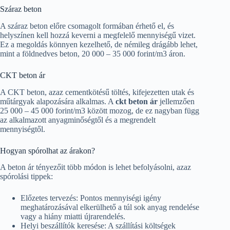
Száraz beton
A száraz beton előre csomagolt formában érhető el, és
helyszínen kell hozzá keverni a megfelelő mennyiségű vizet.
Ez a megoldás könnyen kezelhető, de némileg drágább lehet,
mint a földnedves beton, 20 000 – 35 000 forint/m3 áron.
CKT beton ár
A CKT beton, azaz cementkötésű töltés, kifejezetten utak és
műtárgyak alapozására alkalmas. A
ckt beton ár
jellemzően
25 000 – 45 000 forint/m3 között mozog, de ez nagyban függ
az alkalmazott anyagminőségtől és a megrendelt
mennyiségtől.
Hogyan spórolhat az árakon?
A beton ár tényezőit több módon is lehet befolyásolni, azaz
spórolási tippek:
Előzetes tervezés: Pontos mennyiségi igény
meghatározásával elkerülhető a túl sok anyag rendelése
vagy a hiány miatti újrarendelés.
Helyi beszállítók keresése: A szállítási költségek