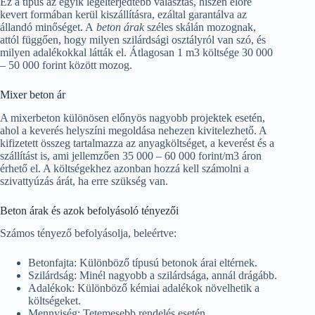
Ez a típus az egyik legelterjedtebb választás, hiszen előre
kevert formában kerül kiszállításra, ezáltal garantálva az
állandó minőséget. A
beton árak
széles skálán mozognak,
attól függően, hogy milyen szilárdsági osztályról van szó, és
milyen adalékokkal látták el. Átlagosan 1 m3 költsége 30 000
– 50 000 forint között mozog.
Mixer beton ár
A mixerbeton különösen előnyös nagyobb projektek esetén,
ahol a keverés helyszíni megoldása nehezen kivitelezhető. A
kifizetett összeg tartalmazza az anyagköltséget, a keverést és a
szállítást is, ami jellemzően 35 000 – 60 000 forint/m3 áron
érhető el. A költségekhez azonban hozzá kell számolni a
szivattyúzás árát, ha erre szükség van.
Beton árak és azok befolyásoló tényezői
Számos tényező befolyásolja, beleértve:
Betonfajta: Különböző típusú betonok árai eltérnek.
Szilárdság: Minél nagyobb a szilárdsága, annál drágább.
Adalékok: Különböző kémiai adalékok növelhetik a
költségeket.
Mennyiség: Tetemesebb rendelés esetén