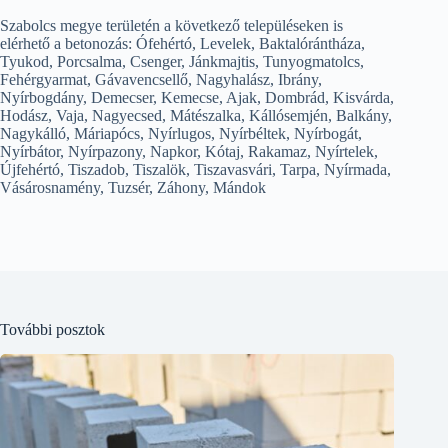
Szabolcs megye területén a következő településeken is
elérhető a betonozás: Ófehértó, Levelek, Baktalórántháza,
Tyukod, Porcsalma, Csenger, Jánkmajtis, Tunyogmatolcs,
Fehérgyarmat, Gávavencsellő, Nagyhalász, Ibrány,
Nyírbogdány, Demecser, Kemecse, Ajak, Dombrád, Kisvárda,
Hodász, Vaja, Nagyecsed, Mátészalka, Kállósemjén, Balkány,
Nagykálló, Máriapócs, Nyírlugos, Nyírbéltek, Nyírbogát,
Nyírbátor, Nyírpazony, Napkor, Kótaj, Rakamaz, Nyírtelek,
Újfehértó, Tiszadob, Tiszalök, Tiszavasvári, Tarpa, Nyírmada,
Vásárosnamény, Tuzsér, Záhony, Mándok
További posztok