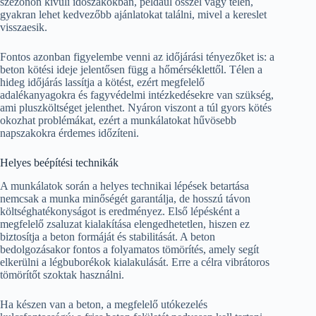
szezonon kívüli időszakokban, például ősszel vagy télen,
gyakran lehet kedvezőbb ajánlatokat találni, mivel a kereslet
visszaesik.
Fontos azonban figyelembe venni az időjárási tényezőket is: a
beton kötési ideje jelentősen függ a hőmérséklettől. Télen a
hideg időjárás lassítja a kötést, ezért megfelelő
adalékanyagokra és fagyvédelmi intézkedésekre van szükség,
ami pluszköltséget jelenthet. Nyáron viszont a túl gyors kötés
okozhat problémákat, ezért a munkálatokat hűvösebb
napszakokra érdemes időzíteni.
Helyes beépítési technikák
A munkálatok során a helyes technikai lépések betartása
nemcsak a munka minőségét garantálja, de hosszú távon
költséghatékonyságot is eredményez. Első lépésként a
megfelelő zsaluzat kialakítása elengedhetetlen, hiszen ez
biztosítja a beton formáját és stabilitását. A beton
bedolgozásakor fontos a folyamatos tömörítés, amely segít
elkerülni a légbuborékok kialakulását. Erre a célra vibrátoros
tömörítőt szoktak használni.
Ha készen van a beton, a megfelelő utókezelés