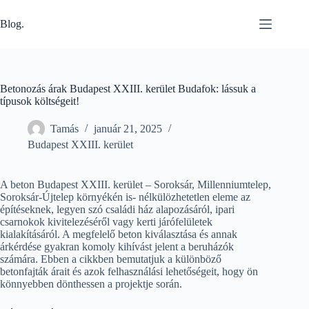
Skip
to
Blog.
content
Betonozás árak Budapest XXIII. kerület Budafok: lássuk a
típusok költségeit!
Tamás
január 21, 2025
Budapest XXIII. kerület
A beton Budapest XXIII. kerület – Soroksár, Millenniumtelep,
Soroksár-Újtelep környékén is- nélkülözhetetlen eleme az
építéseknek, legyen szó családi ház alapozásáról, ipari
csarnokok kivitelezéséről vagy kerti járófelületek
kialakításáról. A megfelelő beton kiválasztása és annak
árkérdése gyakran komoly kihívást jelent a beruházók
számára. Ebben a cikkben bemutatjuk a különböző
betonfajták árait és azok felhasználási lehetőségeit, hogy ön
könnyebben dönthessen a projektje során.