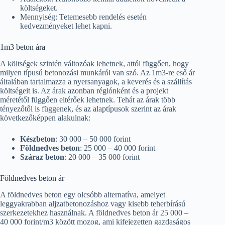
költségeket.
Mennyiség: Tetemesebb rendelés esetén
kedvezményeket lehet kapni.
1m3 beton ára
A költségek szintén változóak lehetnek, attól függően, hogy
milyen típusú betonozási munkáról van szó. Az 1m3-re eső ár
általában tartalmazza a nyersanyagok, a keverés és a szállítás
költségeit is. Az árak azonban régiónként és a projekt
méretétől függően eltérőek lehetnek. Tehát az árak több
tényezőtől is függenek, és az alaptípusok szerint az árak
következőképpen alakulnak:
Készbeton
: 30 000 – 50 000 forint
Földnedves beton
: 25 000 – 40 000 forint
Száraz beton
: 20 000 – 35 000 forint
Földnedves beton ár
A földnedves beton egy olcsóbb alternatíva, amelyet
leggyakrabban aljzatbetonozáshoz vagy kisebb teherbírású
szerkezetekhez használnak. A földnedves beton ár 25 000 –
40 000 forint/m3 között mozog, ami kifejezetten gazdaságos