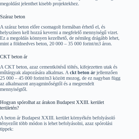
megoldást jelenthet kisebb projektekhez.
Száraz beton
A száraz beton előre csomagolt formában érhető el, és
helyszínen kell hozzá keverni a megfelelő mennyiségű vizet.
Ez a megoldás könnyen kezelhető, de némileg drágább lehet,
mint a földnedves beton, 20 000 – 35 000 forint/m3 áron.
CKT beton ár
A CKT beton, azaz cementkötésű töltés, kifejezetten utak és
műtárgyak alapozására alkalmas. A
ckt beton ár
jellemzően
25 000 – 45 000 forint/m3 között mozog, de ez nagyban függ
az alkalmazott anyagminőségtől és a megrendelt
mennyiségtől.
Hogyan spórolhat az árakon Budapest XXIII. kerület
területén?
A beton ár Budapest XXIII. kerület környékén befolyásoló
tényezőit több módon is lehet befolyásolni, azaz spórolási
tippek: