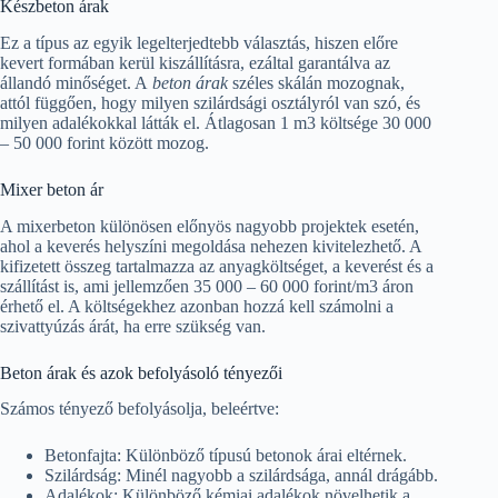
Készbeton árak
Ez a típus az egyik legelterjedtebb választás, hiszen előre
kevert formában kerül kiszállításra, ezáltal garantálva az
állandó minőséget. A
beton árak
széles skálán mozognak,
attól függően, hogy milyen szilárdsági osztályról van szó, és
milyen adalékokkal látták el. Átlagosan 1 m3 költsége 30 000
– 50 000 forint között mozog.
Mixer beton ár
A mixerbeton különösen előnyös nagyobb projektek esetén,
ahol a keverés helyszíni megoldása nehezen kivitelezhető. A
kifizetett összeg tartalmazza az anyagköltséget, a keverést és a
szállítást is, ami jellemzően 35 000 – 60 000 forint/m3 áron
érhető el. A költségekhez azonban hozzá kell számolni a
szivattyúzás árát, ha erre szükség van.
Beton árak és azok befolyásoló tényezői
Számos tényező befolyásolja, beleértve:
Betonfajta: Különböző típusú betonok árai eltérnek.
Szilárdság: Minél nagyobb a szilárdsága, annál drágább.
Adalékok: Különböző kémiai adalékok növelhetik a