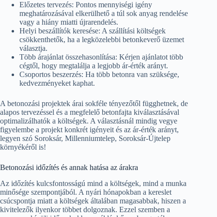
Előzetes tervezés: Pontos mennyiségi igény
meghatározásával elkerülhető a túl sok anyag rendelése
vagy a hiány miatti újrarendelés.
Helyi beszállítók keresése: A szállítási költségek
csökkenthetők, ha a legközelebbi betonkeverő üzemet
választja.
Több árajánlat összehasonlítása: Kérjen ajánlatot több
cégtől, hogy megtalálja a legjobb ár-érték arányt.
Csoportos beszerzés: Ha több betonra van szüksége,
kedvezményeket kaphat.
A betonozási projektek árai sokféle tényezőtől függhetnek, de
alapos tervezéssel és a megfelelő betonfajta kiválasztásával
optimalizálhatók a költségek. A választásnál mindig vegye
figyelembe a projekt konkrét igényeit és az ár-érték arányt,
legyen szó Soroksár, Millenniumtelep, Soroksár-Újtelep
környékéről is!
Betonozási időzítés és annak hatása az árakra
Az időzítés kulcsfontosságú mind a költségek, mind a munka
minősége szempontjából. A nyári hónapokban a kereslet
csúcspontja miatt a költségek általában magasabbak, hiszen a
kivitelezők ilyenkor többet dolgoznak. Ezzel szemben a