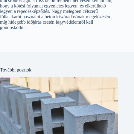
kulcsfontosságú: a friss beton felületét nedvesen kell tartani,
hogy a kötési folyamat egyenletes legyen, és elkerülhető
legyen a repedésképződés. Nagy melegben célszerű
fóliatakarót használni a beton kiszáradásának megelőzésére,
míg hidegebb időjárás esetén fagyvédelemről kell
gondoskodni.
További posztok