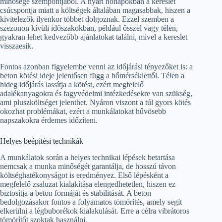
minősége szempontjából. A nyári hónapokban a kereslet
csúcspontja miatt a költségek általában magasabbak, hiszen a
kivitelezők ilyenkor többet dolgoznak. Ezzel szemben a
szezonon kívüli időszakokban, például ősszel vagy télen,
gyakran lehet kedvezőbb ajánlatokat találni, mivel a kereslet
visszaesik.
Fontos azonban figyelembe venni az időjárási tényezőket is: a
beton kötési ideje jelentősen függ a hőmérséklettől. Télen a
hideg időjárás lassítja a kötést, ezért megfelelő
adalékanyagokra és fagyvédelmi intézkedésekre van szükség,
ami pluszköltséget jelenthet. Nyáron viszont a túl gyors kötés
okozhat problémákat, ezért a munkálatokat hűvösebb
napszakokra érdemes időzíteni.
Helyes beépítési technikák
A munkálatok során a helyes technikai lépések betartása
nemcsak a munka minőségét garantálja, de hosszú távon
költséghatékonyságot is eredményez. Első lépésként a
megfelelő zsaluzat kialakítása elengedhetetlen, hiszen ez
biztosítja a beton formáját és stabilitását. A beton
bedolgozásakor fontos a folyamatos tömörítés, amely segít
elkerülni a légbuborékok kialakulását. Erre a célra vibrátoros
tömörítőt szoktak használni.