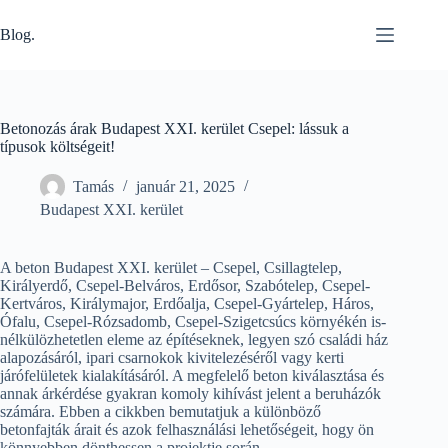
Skip
to
Blog.
content
Betonozás árak Budapest XXI. kerület Csepel: lássuk a
típusok költségeit!
Tamás
január 21, 2025
Budapest XXI. kerület
A beton Budapest XXI. kerület – Csepel, Csillagtelep,
Királyerdő, Csepel-Belváros, Erdősor, Szabótelep, Csepel-
Kertváros, Királymajor, Erdőalja, Csepel-Gyártelep, Háros,
Ófalu, Csepel-Rózsadomb, Csepel-Szigetcsúcs környékén is-
nélkülözhetetlen eleme az építéseknek, legyen szó családi ház
alapozásáról, ipari csarnokok kivitelezéséről vagy kerti
járófelületek kialakításáról. A megfelelő beton kiválasztása és
annak árkérdése gyakran komoly kihívást jelent a beruházók
számára. Ebben a cikkben bemutatjuk a különböző
betonfajták árait és azok felhasználási lehetőségeit, hogy ön
könnyebben dönthessen a projektje során.