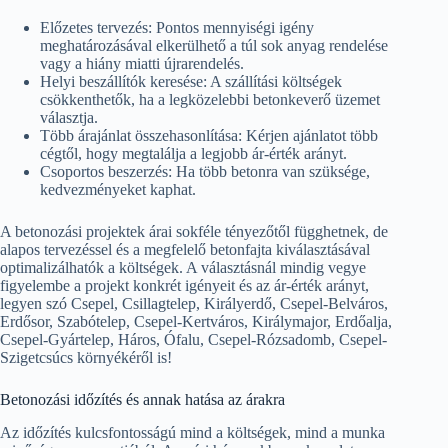
Előzetes tervezés: Pontos mennyiségi igény
meghatározásával elkerülhető a túl sok anyag rendelése
vagy a hiány miatti újrarendelés.
Helyi beszállítók keresése: A szállítási költségek
csökkenthetők, ha a legközelebbi betonkeverő üzemet
választja.
Több árajánlat összehasonlítása: Kérjen ajánlatot több
cégtől, hogy megtalálja a legjobb ár-érték arányt.
Csoportos beszerzés: Ha több betonra van szüksége,
kedvezményeket kaphat.
A betonozási projektek árai sokféle tényezőtől függhetnek, de
alapos tervezéssel és a megfelelő betonfajta kiválasztásával
optimalizálhatók a költségek. A választásnál mindig vegye
figyelembe a projekt konkrét igényeit és az ár-érték arányt,
legyen szó Csepel, Csillagtelep, Királyerdő, Csepel-Belváros,
Erdősor, Szabótelep, Csepel-Kertváros, Királymajor, Erdőalja,
Csepel-Gyártelep, Háros, Ófalu, Csepel-Rózsadomb, Csepel-
Szigetcsúcs környékéről is!
Betonozási időzítés és annak hatása az árakra
Az időzítés kulcsfontosságú mind a költségek, mind a munka