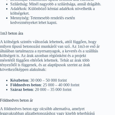
Szilárdság: Minél nagyobb a szilárdsága, annál drágább.
Adalékok: Különböző kémiai adalékok növelhetik a
költségeket.
Mennyiség: Tetemesebb rendelés esetén
kedvezményeket lehet kapni.
1m3 beton ára
A költségek szintén változóak lehetnek, attól függően, hogy
milyen típusú betonozási munkáról van szó. Az 1m3-re eső ár
általában tartalmazza a nyersanyagok, a keverés és a szállítás
költségeit is. Az árak azonban régiónként és a projekt
méretétől függően eltérőek lehetnek. Tehát az árak több
tényezőtől is függenek, és az alaptípusok szerint az árak
következőképpen alakulnak:
Készbeton
: 30 000 – 50 000 forint
Földnedves beton
: 25 000 – 40 000 forint
Száraz beton
: 20 000 – 35 000 forint
Földnedves beton ár
A földnedves beton egy olcsóbb alternatíva, amelyet
leggyakrabban aljzatbetonozáshoz vagy kisebb teherbírású