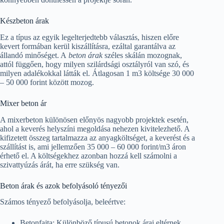
Készbeton árak
Ez a típus az egyik legelterjedtebb választás, hiszen előre
kevert formában kerül kiszállításra, ezáltal garantálva az
állandó minőséget. A
beton árak
széles skálán mozognak,
attól függően, hogy milyen szilárdsági osztályról van szó, és
milyen adalékokkal látták el. Átlagosan 1 m3 költsége 30 000
– 50 000 forint között mozog.
Mixer beton ár
A mixerbeton különösen előnyös nagyobb projektek esetén,
ahol a keverés helyszíni megoldása nehezen kivitelezhető. A
kifizetett összeg tartalmazza az anyagköltséget, a keverést és a
szállítást is, ami jellemzően 35 000 – 60 000 forint/m3 áron
érhető el. A költségekhez azonban hozzá kell számolni a
szivattyúzás árát, ha erre szükség van.
Beton árak és azok befolyásoló tényezői
Számos tényező befolyásolja, beleértve:
Betonfajta: Különböző típusú betonok árai eltérnek.