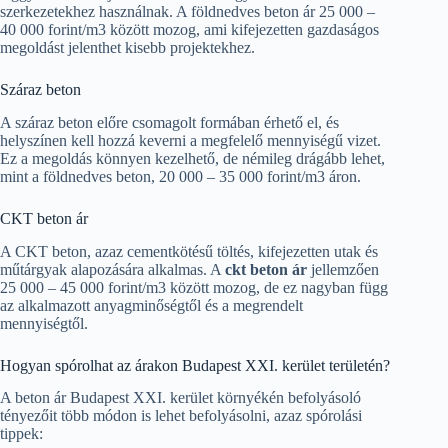
szerkezetekhez használnak. A földnedves beton ár 25 000 –
40 000 forint/m3 között mozog, ami kifejezetten gazdaságos
megoldást jelenthet kisebb projektekhez.
Száraz beton
A száraz beton előre csomagolt formában érhető el, és
helyszínen kell hozzá keverni a megfelelő mennyiségű vizet.
Ez a megoldás könnyen kezelhető, de némileg drágább lehet,
mint a földnedves beton, 20 000 – 35 000 forint/m3 áron.
CKT beton ár
A CKT beton, azaz cementkötésű töltés, kifejezetten utak és
műtárgyak alapozására alkalmas. A
ckt beton ár
jellemzően
25 000 – 45 000 forint/m3 között mozog, de ez nagyban függ
az alkalmazott anyagminőségtől és a megrendelt
mennyiségtől.
Hogyan spórolhat az árakon Budapest XXI. kerület területén?
A beton ár Budapest XXI. kerület környékén befolyásoló
tényezőit több módon is lehet befolyásolni, azaz spórolási
tippek: