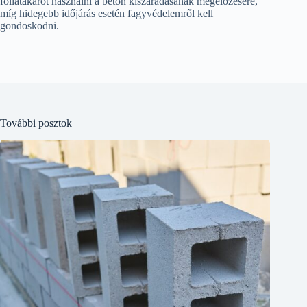
fóliatakarót használni a beton kiszáradásának megelőzésére,
míg hidegebb időjárás esetén fagyvédelemről kell
gondoskodni.
További posztok