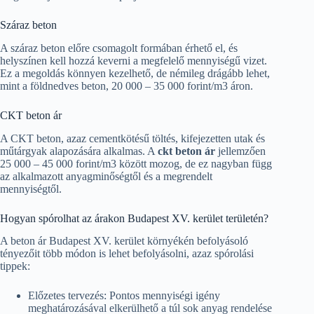
Száraz beton
A száraz beton előre csomagolt formában érhető el, és
helyszínen kell hozzá keverni a megfelelő mennyiségű vizet.
Ez a megoldás könnyen kezelhető, de némileg drágább lehet,
mint a földnedves beton, 20 000 – 35 000 forint/m3 áron.
CKT beton ár
A CKT beton, azaz cementkötésű töltés, kifejezetten utak és
műtárgyak alapozására alkalmas. A
ckt beton ár
jellemzően
25 000 – 45 000 forint/m3 között mozog, de ez nagyban függ
az alkalmazott anyagminőségtől és a megrendelt
mennyiségtől.
Hogyan spórolhat az árakon Budapest XV. kerület területén?
A beton ár Budapest XV. kerület környékén befolyásoló
tényezőit több módon is lehet befolyásolni, azaz spórolási
tippek:
Előzetes tervezés: Pontos mennyiségi igény
meghatározásával elkerülhető a túl sok anyag rendelése