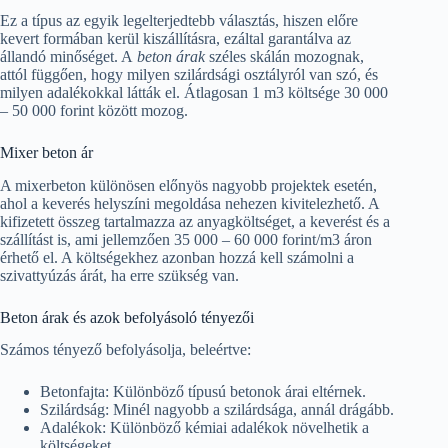
Ez a típus az egyik legelterjedtebb választás, hiszen előre
kevert formában kerül kiszállításra, ezáltal garantálva az
állandó minőséget. A
beton árak
széles skálán mozognak,
attól függően, hogy milyen szilárdsági osztályról van szó, és
milyen adalékokkal látták el. Átlagosan 1 m3 költsége 30 000
– 50 000 forint között mozog.
Mixer beton ár
A mixerbeton különösen előnyös nagyobb projektek esetén,
ahol a keverés helyszíni megoldása nehezen kivitelezhető. A
kifizetett összeg tartalmazza az anyagköltséget, a keverést és a
szállítást is, ami jellemzően 35 000 – 60 000 forint/m3 áron
érhető el. A költségekhez azonban hozzá kell számolni a
szivattyúzás árát, ha erre szükség van.
Beton árak és azok befolyásoló tényezői
Számos tényező befolyásolja, beleértve:
Betonfajta: Különböző típusú betonok árai eltérnek.
Szilárdság: Minél nagyobb a szilárdsága, annál drágább.
Adalékok: Különböző kémiai adalékok növelhetik a
költségeket.