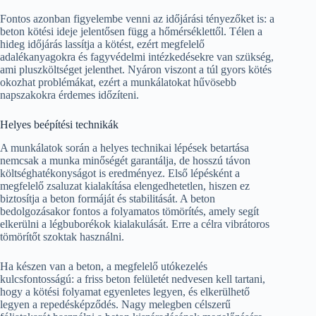
Fontos azonban figyelembe venni az időjárási tényezőket is: a
beton kötési ideje jelentősen függ a hőmérséklettől. Télen a
hideg időjárás lassítja a kötést, ezért megfelelő
adalékanyagokra és fagyvédelmi intézkedésekre van szükség,
ami pluszköltséget jelenthet. Nyáron viszont a túl gyors kötés
okozhat problémákat, ezért a munkálatokat hűvösebb
napszakokra érdemes időzíteni.
Helyes beépítési technikák
A munkálatok során a helyes technikai lépések betartása
nemcsak a munka minőségét garantálja, de hosszú távon
költséghatékonyságot is eredményez. Első lépésként a
megfelelő zsaluzat kialakítása elengedhetetlen, hiszen ez
biztosítja a beton formáját és stabilitását. A beton
bedolgozásakor fontos a folyamatos tömörítés, amely segít
elkerülni a légbuborékok kialakulását. Erre a célra vibrátoros
tömörítőt szoktak használni.
Ha készen van a beton, a megfelelő utókezelés
kulcsfontosságú: a friss beton felületét nedvesen kell tartani,
hogy a kötési folyamat egyenletes legyen, és elkerülhető
legyen a repedésképződés. Nagy melegben célszerű