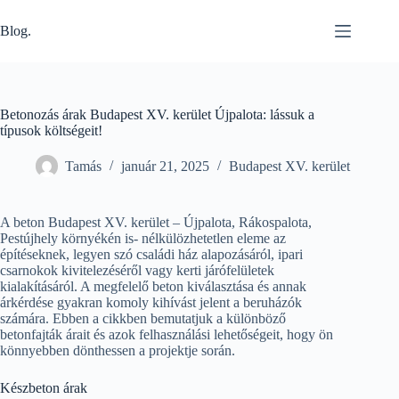
Skip
to
Blog.
content
Betonozás árak Budapest XV. kerület Újpalota: lássuk a
típusok költségeit!
Tamás
január 21, 2025
Budapest XV. kerület
A beton Budapest XV. kerület – Újpalota, Rákospalota,
Pestújhely környékén is- nélkülözhetetlen eleme az
építéseknek, legyen szó családi ház alapozásáról, ipari
csarnokok kivitelezéséről vagy kerti járófelületek
kialakításáról. A megfelelő beton kiválasztása és annak
árkérdése gyakran komoly kihívást jelent a beruházók
számára. Ebben a cikkben bemutatjuk a különböző
betonfajták árait és azok felhasználási lehetőségeit, hogy ön
könnyebben dönthessen a projektje során.
Készbeton árak