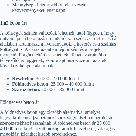
Mennyiség: Tetemesebb rendelés esetén
kedvezményeket lehet kapni.
1m3 beton ára
A költségek szintén változóak lehetnek, attól függően, hogy
milyen típusú betonozási munkáról van szó. Az 1m3-re eső ár
általában tartalmazza a nyersanyagok, a keverés és a szállítás
költségeit is. Az árak azonban régiónként és a projekt
méretétől függően eltérőek lehetnek. Tehát az árak több
tényezőtől is függenek, és az alaptípusok szerint az árak
következőképpen alakulnak:
Készbeton
: 30 000 – 50 000 forint
Földnedves beton
: 25 000 – 40 000 forint
Száraz beton
: 20 000 – 35 000 forint
Földnedves beton ár
A földnedves beton egy olcsóbb alternatíva, amelyet
leggyakrabban aljzatbetonozáshoz vagy kisebb teherbírású
szerkezetekhez használnak. A földnedves beton ár 25 000 –
40 000 forint/m3 között mozog, ami kifejezetten gazdaságos
megoldást jelenthet kisebb projektekhez.