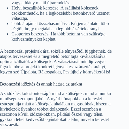
vagy a hiány miatti újrarendelés.
Helyi beszállítók keresése: A szállítási költségek
csökkenthetők, ha a legközelebbi betonkeverő üzemet
választja.
Több árajánlat összehasonlítása: Kérjen ajánlatot több
cégtől, hogy megtalálja a legjobb ár-érték arányt.
Csoportos beszerzés: Ha több betonra van szüksége,
kedvezményeket kaphat.
A betonozási projektek árai sokféle tényezőtől függhetnek, de
alapos tervezéssel és a megfelelő betonfajta kiválasztásával
optimalizálhatók a költségek. A választásnál mindig vegye
figyelembe a projekt konkrét igényeit és az ár-érték arányt,
legyen szó Újpalota, Rákospalota, Pestújhely környékéről is!
Betonozási időzítés és annak hatása az árakra
Az időzítés kulcsfontosságú mind a költségek, mind a munka
minősége szempontjából. A nyári hónapokban a kereslet
csúcspontja miatt a költségek általában magasabbak, hiszen a
kivitelezők ilyenkor többet dolgoznak. Ezzel szemben a
szezonon kívüli időszakokban, például ősszel vagy télen,
gyakran lehet kedvezőbb ajánlatokat találni, mivel a kereslet
visszaesik.